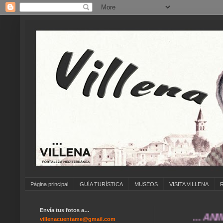
Página principal
GUÍA TURÍSTICA
MUSEOS
VISITA VILLENA
Envía tus fotos a…
... ANÍMATE 
villenacuentame@gmail.com