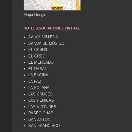
Mapa Google
HOTEL ASOCIACIONES VIRTUAL
AA.VV. VILLENA
BANDA DE MÚSICA
EL CARRIL
EL GREC
EL MERCADO
EL RABAL
LA ENCINA
LA PAZ
LA SOLANA
LAS CRUCES
LAS PEÑICAS
LAS VIRTUDES
PASEO CHAPÍ
SAN ANTÓN
SAN FRANCISCO