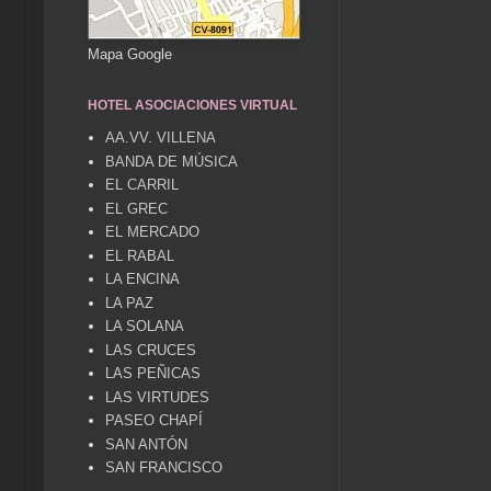
Mapa Google
HOTEL ASOCIACIONES VIRTUAL
AA.VV. VILLENA
BANDA DE MÚSICA
EL CARRIL
EL GREC
EL MERCADO
EL RABAL
LA ENCINA
LA PAZ
LA SOLANA
LAS CRUCES
LAS PEÑICAS
LAS VIRTUDES
PASEO CHAPÍ
SAN ANTÓN
SAN FRANCISCO