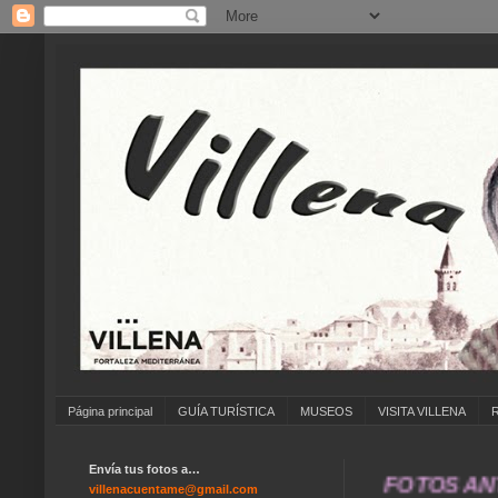
Página principal
GUÍA TURÍSTICA
MUSEOS
VISITA VILLENA
Envía tus fotos a…
... ANÍMATE A ENVIAR FOTOS ANTIGUAS
villenacuentame@gmail.com