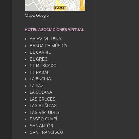
Mapa Google
HOTEL ASOCIACIONES VIRTUAL
AA.VV. VILLENA
BANDA DE MÚSICA
EL CARRIL
EL GREC
EL MERCADO
EL RABAL
LA ENCINA
LA PAZ
LA SOLANA
LAS CRUCES
LAS PEÑICAS
LAS VIRTUDES
PASEO CHAPÍ
SAN ANTÓN
SAN FRANCISCO