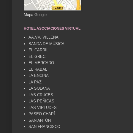
Mapa Google
HOTEL ASOCIACIONES VIRTUAL
AA.VV. VILLENA
BANDA DE MÚSICA
EL CARRIL
EL GREC
EL MERCADO
EL RABAL
LA ENCINA
LA PAZ
LA SOLANA
LAS CRUCES
LAS PEÑICAS
LAS VIRTUDES
PASEO CHAPÍ
SAN ANTÓN
SAN FRANCISCO