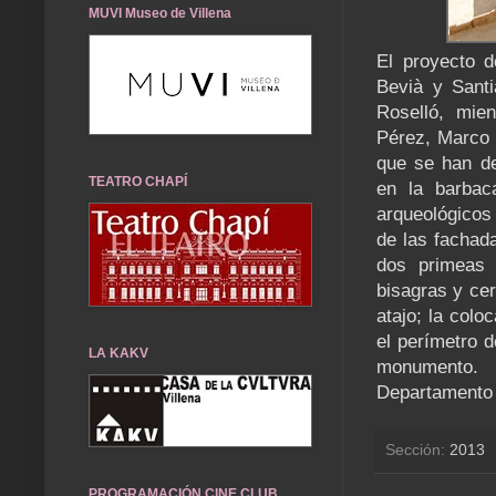
MUVI Museo de Villena
El proyecto d
Bevià y Santia
Roselló, mie
Pérez, Marco 
que se han de
TEATRO CHAPÍ
en la barbac
arqueológicos 
de las fachada
dos primeas 
bisagras y cer
atajo; la colo
el perímetro d
LA KAKV
monumento.
Departamento 
Sección:
2013
PROGRAMACIÓN CINE CLUB