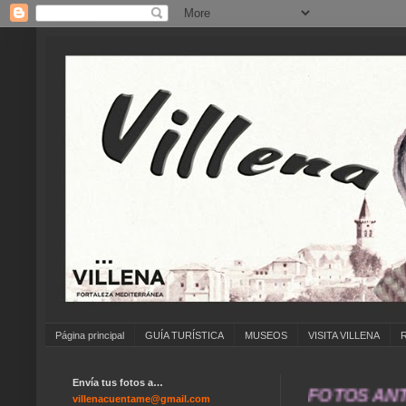
Página principal
GUÍA TURÍSTICA
MUSEOS
VISITA VILLENA
Envía tus fotos a…
... ANÍMATE A ENVIAR FOTOS ANTIGUAS 
villenacuentame@gmail.com