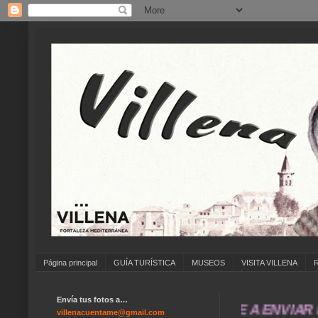
Página principal
GUÍA TURÍSTICA
MUSEOS
VISITA VILLENA
Envía tus fotos a…
... ANÍMATE A ENVIAR FOTOS 
villenacuentame@gmail.com