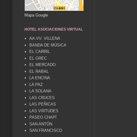
Mapa Google
HOTEL ASOCIACIONES VIRTUAL
AA.VV. VILLENA
BANDA DE MÚSICA
EL CARRIL
EL GREC
EL MERCADO
EL RABAL
LA ENCINA
LA PAZ
LA SOLANA
LAS CRUCES
LAS PEÑICAS
LAS VIRTUDES
PASEO CHAPÍ
SAN ANTÓN
SAN FRANCISCO