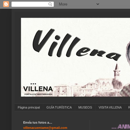
Página principal
GUÍA TURÍSTICA
MUSEOS
VISITA VILLENA
Envía tus fotos a…
... ANÍMATE 
villenacuentame@gmail.com