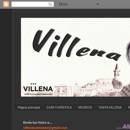
Página principal
GUÍA TURÍSTICA
MUSEOS
VISITA VILLENA
Envía tus fotos a…
... ANÍMATE
villenacuentame@gmail.com