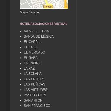
Mapa Google
HOTEL ASOCIACIONES VIRTUAL
AA.VV. VILLENA
BANDA DE MÚSICA
EL CARRIL
EL GREC
EL MERCADO
EL RABAL
LA ENCINA
LA PAZ
LA SOLANA
LAS CRUCES
LAS PEÑICAS
LAS VIRTUDES
PASEO CHAPÍ
SAN ANTÓN
SAN FRANCISCO