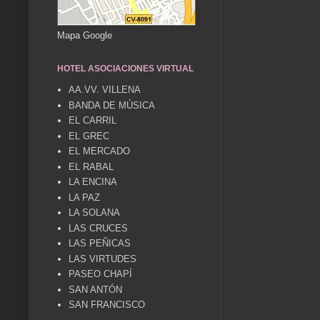
Mapa Google
HOTEL ASOCIACIONES VIRTUAL
AA.VV. VILLENA
BANDA DE MÚSICA
EL CARRIL
EL GREC
EL MERCADO
EL RABAL
LA ENCINA
LA PAZ
LA SOLANA
LAS CRUCES
LAS PEÑICAS
LAS VIRTUDES
PASEO CHAPÍ
SAN ANTÓN
SAN FRANCISCO