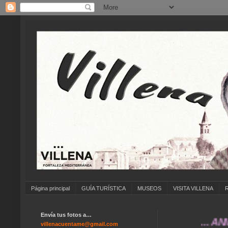
Página principal
GUÍA TURÍSTICA
MUSEOS
VISITA VILLENA
Envía tus fotos a…
... ANÍMATE 
villenacuentame@gmail.com