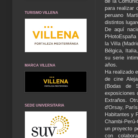
de la Comunid
para realizar
TURISMO VILLENA
peruano Mart
distintos luga
De aquí nació
PHotoEspaña 2
la Villa (Madr
Bélgica, Ital
su serie inti
años.
MARCA VILLENA
Ha realizado e
de cine Aleja
(Bodas de S
exposiciones d
Extraños. Ot
SEDE UNIVERSITARIA
d'Orsay, París
Habitantes y P
Chambi-Perú-C
un proyecto p
con colabor