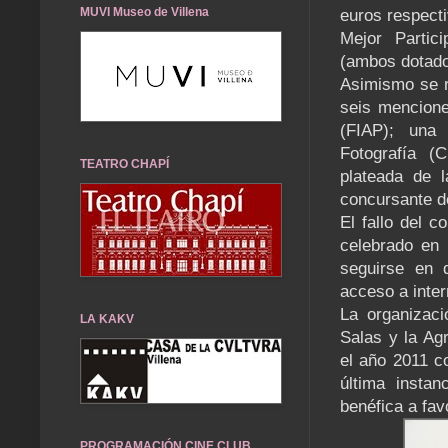
MUVI Museo de Villena
euros respect
Mejor Partici
(ambos dotado
Asimismo se re
seis menciones
(FIAP); una
Fotografía (
TEATRO CHAPÍ
plateada de l
concursante d
El fallo del 
celebrado en 
seguirse en 
acceso a inter
La organizaci
LA KAKV
Salas y la Ag
el año 2011 co
última insta
benéfica a fav
PROGRAMACIÓN CINE CLUB