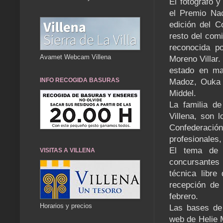
El fotógrafo 
el Premio Nac
edición del C
resto del comi
reconocida po
Avamet Webcam Villena
Moreno Villar.
estado en ma
INFO RECOGIDA BASURAS
Madoz, Ouka 
Middel.
La familia de
Villena, son 
Confederaci
profesionales,
El tema de e
VISITAS A VILLENA
concursantes
técnica libre
recepción de 
febrero.
Horarios y precios
Las bases de 
web de Helie 