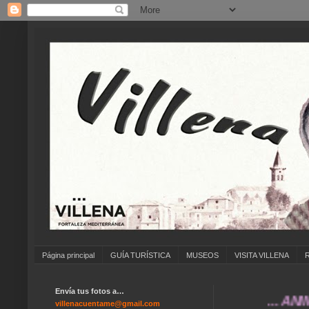
Página principal
GUÍA TURÍSTICA
MUSEOS
VISITA VILLENA
Envía tus fotos a…
... ANÍMATE 
villenacuentame@gmail.com