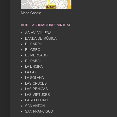
Mapa Google
HOTEL ASOCIACIONES VIRTUAL
AA.VV. VILLENA
BANDA DE MÚSICA
EL CARRIL
EL GREC
EL MERCADO
EL RABAL
LA ENCINA
LA PAZ
LA SOLANA
LAS CRUCES
LAS PEÑICAS
LAS VIRTUDES
PASEO CHAPÍ
SAN ANTÓN
SAN FRANCISCO