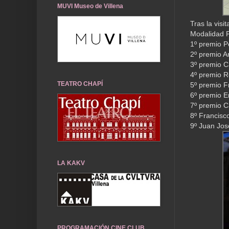
MUVI Museo de Villena
Tras la visi
Modalidad P
1º premio P
2º premio A
3º premio 
4º premio R
TEATRO CHAPÍ
5º premio F
6º premio E
7º premio 
8º Francisc
9º Juan José
LA KAKV
PROGRAMACIÓN CINE CLUB