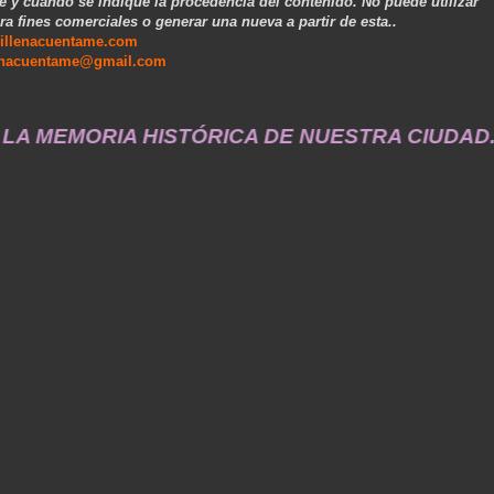
e y cuando se indique la procedencia del contenido. No puede utilizar
ra fines comerciales o generar una nueva a partir de esta..
illenacuentame.com
enacuentame@gmail.com
RIA HISTÓRICA DE NUESTRA CIUDAD... ENVÍA FOTO