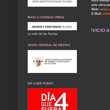
obra siempr
esta obra pa
Web:
www.v
E-Mail:
vill
Moros y Cristianos Villena
CES VILLENA CUÉNTAME... UN SERVICIO A LA MEMO
La web de las fiestas
JUNTA CENTRAL DE FIESTAS
DÍA 4 QUE FUERA