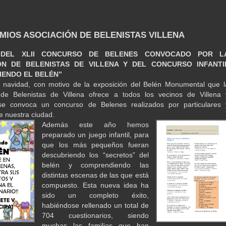
EMIOS ASOCIACIÓN DE BELENISTAS VILLENA
 DEL XLII CONCURSO DE BELENES CONVOCADO POR L
ON DE BELENISTAS DE VILLENA Y DEL CONCURSO INFANTI
IENDO EL BELÉN”
navidad, con motivo de la exposición del Belén Monumental que l
 de Belenistas de Villena ofrece a todos los vecinos de Villena 
, se convoca un concurso de Belenes realizados por particulares 
e nuestra ciudad.
Además este año hemos
preparado un juego infantil, para
que los más pequeños fueran
descubriendo los “secretos” del
belén y comprendiendo las
distintas escenas de las que está
compuesto. Esta nueva idea ha
sido un completo éxito,
habiéndose rellenado un total de
704 cuestionarios, siendo
muchas las familias que han