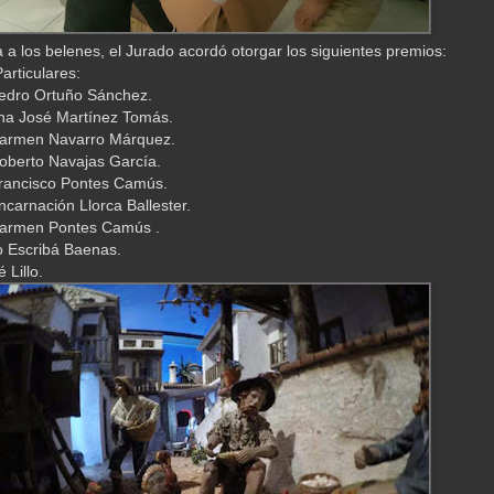
ta a los belenes, el Jurado acordó otorgar los siguientes premios:
articulares:
edro Ortuño Sánchez.
na José Martínez Tomás.
Carmen Navarro Márquez.
oberto Navajas García.
rancisco Pontes Camús.
ncarnación Llorca Ballester.
Carmen Pontes Camús .
o Escribá Baenas.
 Lillo.