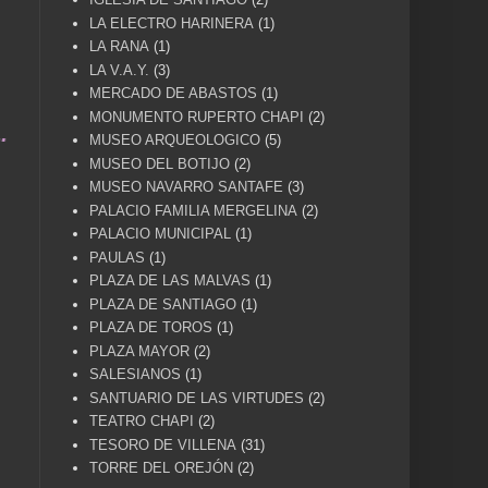
LA ELECTRO HARINERA
(1)
LA RANA
(1)
LA V.A.Y.
(3)
MERCADO DE ABASTOS
(1)
MONUMENTO RUPERTO CHAPI
(2)
S Y COMENTARIOS A... villenacuentame@gmail.co
MUSEO ARQUEOLOGICO
(5)
MUSEO DEL BOTIJO
(2)
MUSEO NAVARRO SANTAFE
(3)
PALACIO FAMILIA MERGELINA
(2)
PALACIO MUNICIPAL
(1)
PAULAS
(1)
PLAZA DE LAS MALVAS
(1)
PLAZA DE SANTIAGO
(1)
PLAZA DE TOROS
(1)
PLAZA MAYOR
(2)
SALESIANOS
(1)
SANTUARIO DE LAS VIRTUDES
(2)
TEATRO CHAPI
(2)
TESORO DE VILLENA
(31)
TORRE DEL OREJÓN
(2)