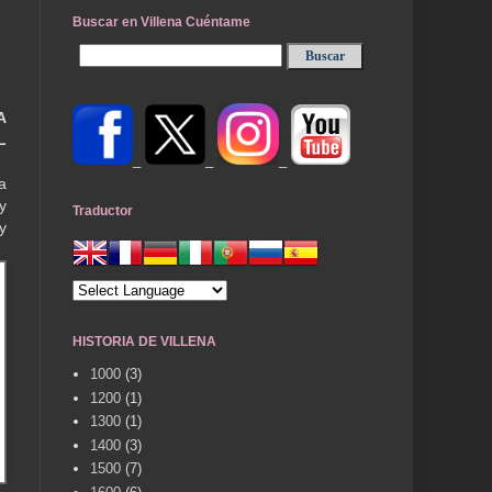
Buscar en Villena Cuéntame
A
L
_
_
_
a
y
Traductor
y
HISTORIA DE VILLENA
1000
(3)
1200
(1)
1300
(1)
1400
(3)
1500
(7)