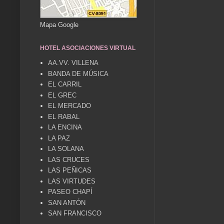
Mapa Google
HOTEL ASOCIACIONES VIRTUAL
AA.VV. VILLENA
BANDA DE MÚSICA
EL CARRIL
EL GREC
EL MERCADO
EL RABAL
LA ENCINA
LA PAZ
LA SOLANA
LAS CRUCES
LAS PEÑICAS
LAS VIRTUDES
PASEO CHAPÍ
SAN ANTÓN
SAN FRANCISCO