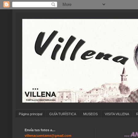
Página principal
GUÍA TURÍSTICA
MUSEOS
VISITA VILLENA
Envía tus fotos a…
... ANÍMATE
villenacuentame@gmail.com