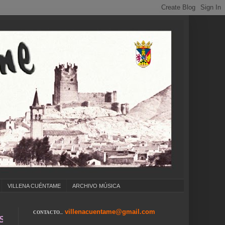
VILLENA CUÉNTAME
ARCHIVO MÚSICA
villenacuentame@gmail.com
CONTACTO...
. COLEGIOS ... CUMPLEAÑOS ... CARNAVAL ..