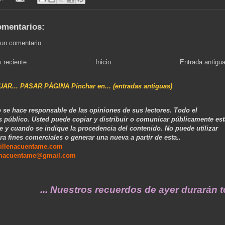
omentarios:
 un comentario
 reciente
Inicio
Entrada antigu
NUAR... PASAR PÁGINA Pinchar en... (entradas antiguas)
 se hace responsable de las opiniones de sus lectores. Todo el
s público. Usted puede copiar y distribuir o comunicar públicamente est
e y cuando se indique la procedencia del contenido. No puede utilizar
ra fines comerciales o generar una nueva a partir de esta..
illenacuentame.com
enacuentame@gmail.com
... Nuestros recuerdos de ayer durarán toda u