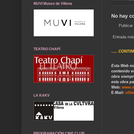
MUVI Museo de Villena
No hay c
Publicar
Entrada más
TEATRO CHAPÍ
..... CONTI
Esta Web no
contenido e
obra siempr
esta obra pa
Web:
www.v
E-Mail:
vill
LA KAKV
PROGRAMACIÓN CINE CLUB