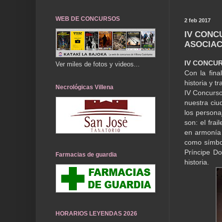
WEB DE CONCURSOS
2 feb 2017
IV CONC
ASOCIAC
IV CONCUR
Ver miles de fotos y videos...
Con la fina
historia y t
Necrológicas Villena
IV Concurso 
nuestra ciu
los persona
son: el frai
en armonía 
como símbol
Príncipe D
Farmacias de guardia
historia.
HORARIOS LEYENDAS 2026