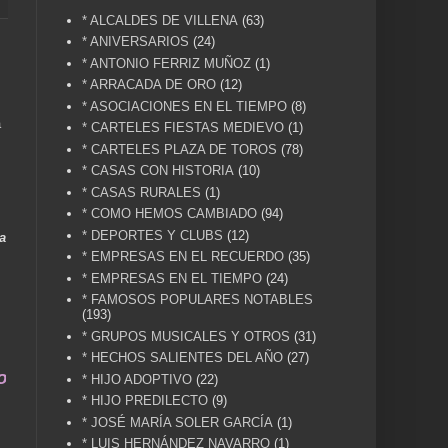
* ALCALDES DE VILLENA
(63)
* ANIVERSARIOS
(24)
* ANTONIO FERRIZ MUÑOZ
(1)
* ARRACADA DE ORO
(12)
* ASOCIACIONES EN EL TIEMPO
(8)
a
* CARTELES FIESTAS MEDIEVO
(1)
* CARTELES PLAZA DE TOROS
(78)
* CASAS CON HISTORIA
(10)
* CASAS RURALES
(1)
* COMO HEMOS CAMBIADO
(94)
* DEPORTES Y CLUBS
(12)
a
* EMPRESAS EN EL RECUERDO
(35)
* EMPRESAS EN EL TIEMPO
(24)
* FAMOSOS POPULARES NOTABLES
(193)
* GRUPOS MUSICALES Y OTROS
(31)
* HECHOS SALIENTES DEL AÑO
(27)
na vida .... TÚ HACES VILLENA CUÉNTAME... UN 
* HIJO ADOPTIVO
(22)
* HIJO PREDILECTO
(9)
* JOSÉ MARÍA SOLER GARCÍA
(1)
* LUIS HERNÁNDEZ NAVARRO
(1)