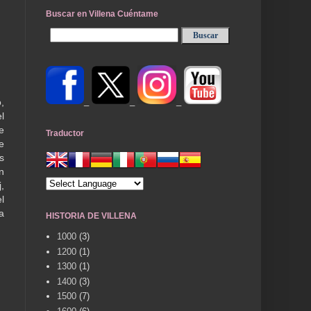
Buscar en Villena Cuéntame
_
_
_
,
l
e
Traductor
e
s
n
,
l
a
HISTORIA DE VILLENA
1000
(3)
1200
(1)
1300
(1)
1400
(3)
1500
(7)