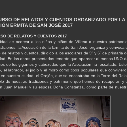
URSO DE RELATOS Y CUENTOS ORGANIZADO POR LA
IÓN ERMITA DE SAN JOSÉ 2017
SO DE RELATOS Y CUENTOS 2017
lidad de acercar a los niños y niñas de Villena a nuestro patrimonio
radiciones, la Asociación de la Ermita de San José, organiza y convoca e
de relatos y cuentos, dirigido a los escolares de 5º y 6º de primaria d
dad. En las obras presentadas tendrán que aparecer al menos UNO d
jes de los gigantes y cabezudos que la Asociación ha rescatado. Esto
le, el labrador, el judío y el moro como tipos populares que conviviero
en nuestra ciudad; el Orejón, que se encontraba en la Torre del Reloj
o de nuestras tradiciones y patrimonio que hemos de recuperar, y e
on Juan Manuel y su esposa Doña Constanza, como parte de nuestr