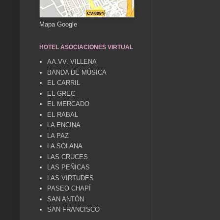
Mapa Google
HOTEL ASOCIACIONES VIRTUAL
AA.VV. VILLENA
BANDA DE MÚSICA
EL CARRIL
EL GREC
EL MERCADO
EL RABAL
LA ENCINA
LA PAZ
LA SOLANA
LAS CRUCES
LAS PEÑICAS
LAS VIRTUDES
PASEO CHAPÍ
SAN ANTÓN
SAN FRANCISCO