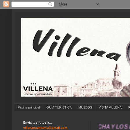
Página principal
GUÍA TURÍSTICA
MUSEOS
VISITA VILLENA
Envía tus fotos a…
e@gmail.com ... NO OLVIDES PONER LA FECHA 
villenacuentame@gmail.com