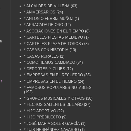
* ALCALDES DE VILLENA
(63)
a
* ANIVERSARIOS
(24)
* ANTONIO FERRIZ MUÑOZ
(1)
* ARRACADA DE ORO
(12)
* ASOCIACIONES EN EL TIEMPO
(8)
* CARTELES FIESTAS MEDIEVO
(1)
a
* CARTELES PLAZA DE TOROS
(78)
* CASAS CON HISTORIA
(10)
* CASAS RURALES
(1)
* COMO HEMOS CAMBIADO
(94)
* DEPORTES Y CLUBS
(12)
* EMPRESAS EN EL RECUERDO
(35)
LENA CUÉNTAME... UN SERVICIO A LA MEMORIA HIS
* EMPRESAS EN EL TIEMPO
(24)
* FAMOSOS POPULARES NOTABLES
(192)
* GRUPOS MUSICALES Y OTROS
(30)
* HECHOS SALIENTES DEL AÑO
(27)
* HIJO ADOPTIVO
(22)
* HIJO PREDILECTO
(9)
* JOSÉ MARÍA SOLER GARCÍA
(1)
* LUIS HERNÁNDEZ NAVARRO
(1)