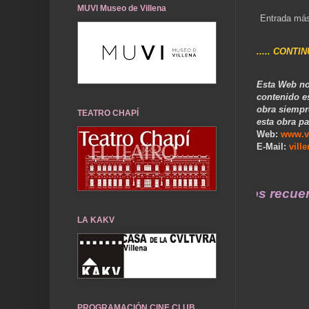
MUVI Museo de Villena
Entrada más
..... CONTI
Esta Web no
contenido e
obra siempr
TEATRO CHAPÍ
esta obra pa
Web:
www.v
E-Mail:
vill
... Nuestros recuerdos de
LA KAKV
PROGRAMACIÓN CINE CLUB