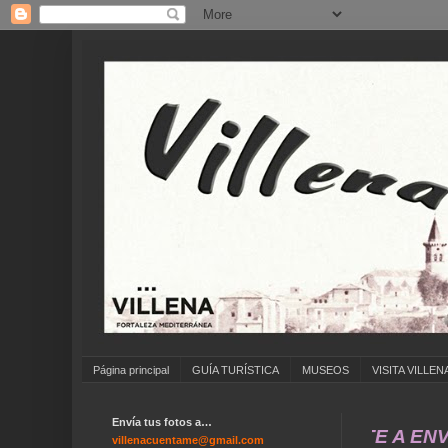
Página principal
GUÍA TURÍSTICA
MUSEOS
VISITA VILLEN
Envía tus fotos a…
... ANÍMATE A ENVIAR FO
villenacuentame@gmail.com