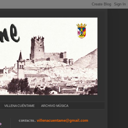
VILLENA CUÉNTAME
ARCHIVO MÚSICA
villenacuentame@gmail.com
CONTACTO...
OS ... CARNAVAL ... FERIA DE ATRACCIONES .