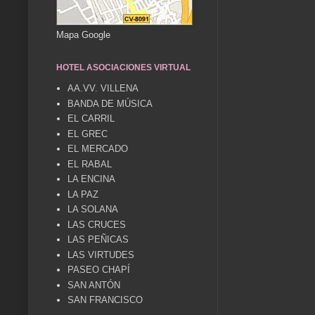
Mapa Google
HOTEL ASOCIACIONES VIRTUAL
AA.VV. VILLENA
BANDA DE MÚSICA
EL CARRIL
EL GREC
EL MERCADO
EL RABAL
LA ENCINA
LA PAZ
LA SOLANA
LAS CRUCES
LAS PEÑICAS
LAS VIRTUDES
PASEO CHAPÍ
SAN ANTÓN
SAN FRANCISCO