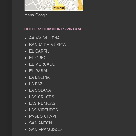
Mapa Google
HOTEL ASOCIACIONES VIRTUAL
AA.VV. VILLENA
BANDA DE MÚSICA
EL CARRIL
EL GREC
EL MERCADO
EL RABAL
LA ENCINA
LA PAZ
LA SOLANA
LAS CRUCES
LAS PEÑICAS
LAS VIRTUDES
PASEO CHAPÍ
SAN ANTÓN
SAN FRANCISCO