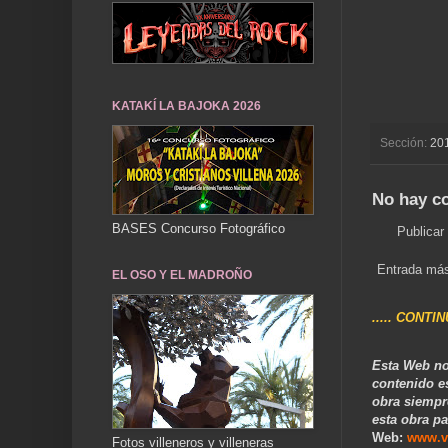
KATAKÍ LA BAJOKA 2026
Sección:
20
No hay c
BASES Concurso Fotográfico
Publicar
Entrada más
EL OSO Y EL MADROÑO
..... CONTI
Esta Web no
contenido e
obra siempr
esta obra pa
Web:
www.v
Fotos villeneros y villeneras