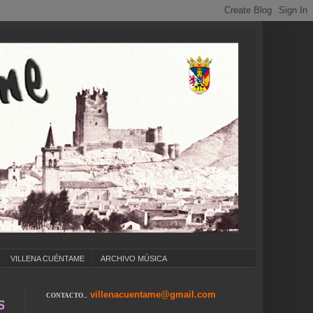
VILLENA CUÉNTAME
ARCHIVO MÚSICA
villenacuentame@gmail.com
CONTACTO...
LEGIOS ... CUMPLEAÑOS ... CARNAVAL ... FE