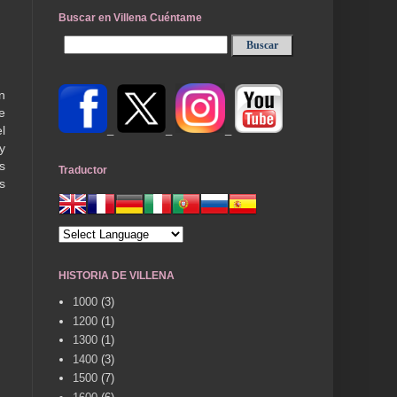
Buscar en Villena Cuéntame
n
e
_
_
_
l
y
s
Traductor
s
HISTORIA DE VILLENA
1000
(3)
1200
(1)
1300
(1)
1400
(3)
1500
(7)