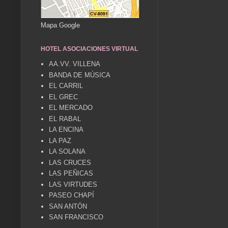
Mapa Google
HOTEL ASOCIACIONES VIRTUAL
AA.VV. VILLENA
BANDA DE MÚSICA
EL CARRIL
EL GREC
EL MERCADO
EL RABAL
LA ENCINA
LA PAZ
LA SOLANA
LAS CRUCES
LAS PEÑICAS
LAS VIRTUDES
PASEO CHAPÍ
SAN ANTÓN
SAN FRANCISCO