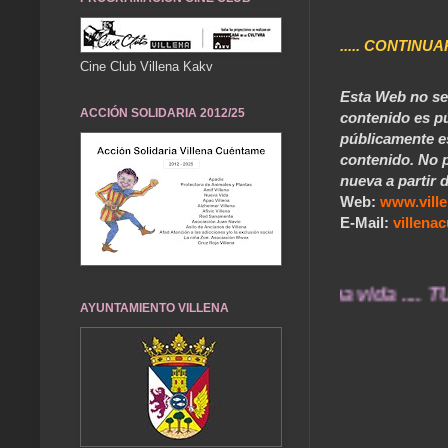
..... CONTINUA
Cine Club Villena Kakv
Esta Web no se 
ACCIÓN SOLIDARIA 2012/25
contenido es pú
públicamente e
contenido. No p
nueva a partir d
Web:
www.vill
E-Mail:
villen
uerdos de ayer durarán toda una vida .... TÚ 
AYUNTAMIENTO VILLENA