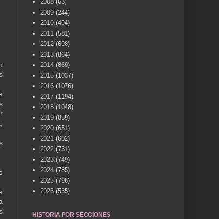
2008
(63)
2009
(244)
2010
(404)
2011
(581)
2012
(698)
2013
(864)
n
2014
(869)
s
2015
(1037)
2016
(1076)
e
2017
(1194)
s
2018
(1048)
r
2019
(859)
,
2020
(651)
2021
(602)
s
2022
(731)
2023
(749)
2024
(785)
o
2025
(798)
2026
(535)
e
a
s
HISTORIA POR SECCIONES