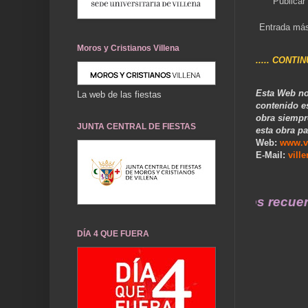
Publicar
Entrada más
Moros y Cristianos Villena
..... CONTI
Esta Web no
La web de las fiestas
contenido e
obra siempr
JUNTA CENTRAL DE FIESTAS
esta obra pa
Web:
www.v
E-Mail:
vill
... Nuestros recuerdos de 
DÍA 4 QUE FUERA