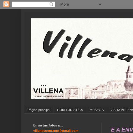
Página principal
GUÍA TURÍSTICA
MUSEOS
VISITA VILLEN
Envía tus fotos a…
... ANÍMATE A ENVIAR FO
villenacuentame@gmail.com