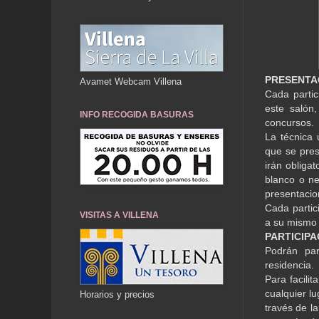
PRESENTA
Avamet Webcam Villena
Cada partic
este salón
INFO RECOGIDA BASURAS
concursos.
La técnica 
que se pres
irán obliga
blanco o ne
presentacio
Cada partic
VISITAS A VILLENA
a su mismo 
PARTICIPA
Podrán par
residencia.
Para facili
cualquier l
Horarios y precios
través de l