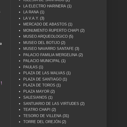
LA ELECTRO HARINERA
(1)
a
LA RANA
(1)
LA V.A.Y.
(3)
MERCADO DE ABASTOS
(1)
MONUMENTO RUPERTO CHAPI
(2)
MUSEO ARQUEOLOGICO
(5)
MUSEO DEL BOTIJO
(2)
a
MUSEO NAVARRO SANTAFE
(3)
PALACIO FAMILIA MERGELINA
(2)
PALACIO MUNICIPAL
(1)
PAULAS
(1)
PLAZA DE LAS MALVAS
(1)
PLAZA DE SANTIAGO
(1)
ENA CUÉNTAME... UN SERVICIO A LA MEMORIA HIST
PLAZA DE TOROS
(1)
PLAZA MAYOR
(2)
SALESIANOS
(1)
SANTUARIO DE LAS VIRTUDES
(2)
TEATRO CHAPI
(2)
TESORO DE VILLENA
(31)
TORRE DEL OREJÓN
(2)