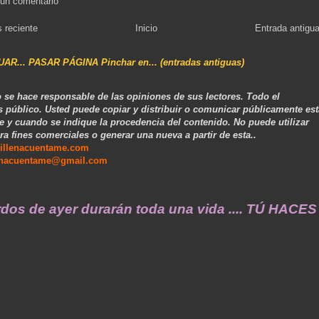
 un comentario
 reciente
Inicio
Entrada antigu
NUAR... PASAR PÁGINA Pinchar en... (entradas antiguas)
 se hace responsable de las opiniones de sus lectores. Todo el
s público. Usted puede copiar y distribuir o comunicar públicamente est
e y cuando se indique la procedencia del contenido. No puede utilizar
ra fines comerciales o generar una nueva a partir de esta..
illenacuentame.com
enacuentame@gmail.com
ayer durarán toda una vida .... TÚ HACES VILL