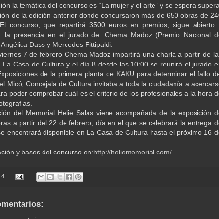
ión la temática del concurso es “La mujer y el arte” y se espera supera
ación de la edición anterior donde concursaron más de 650 obras de 24
 El concurso, que repartirá 3500 euros en premios, sigue abierto 
n la presencia en el jurado de: Chema Madoz (Premio Nacional d
 Angélica Dass y Mercedes Fittipaldi.
viernes 7 de febrero Chema Madoz impartirá una charla a partir de la
 La Casa de Cultura y el día 8 desde las 10:00 se reunirá el jurado e
Exposiciones de la primera planta de KAKU para determinar el fallo de
bel Micó, Concejala de Cultura invitaba a toda la ciudadanía a acercars
ara poder comprobar cuál es el criterio de los profesionales a la hora d
fotografías.
ición del Memorial Helie Salas viene acompañada de la exposición d
ras a partir del 22 de febrero, día en el que se celebrará la entrega d
se encontrará disponible en La Casa de Cultura hasta el próximo 16 d
ción y bases del concurso en:
http://heliememorial.com/
14
omentarios: