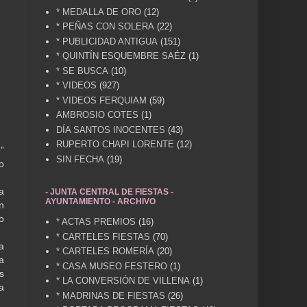
* MEDALLA DE ORO
(12)
* PEÑAS CON SOLERA
(22)
* PUBLICIDAD ANTIGUA
(151)
* QUINTÍN ESQUEMBRE SAÉZ
(1)
* SE BUSCA
(10)
* VIDEOS
(927)
* VIDEOS FERQUIAM
(59)
AMBROSIO COTES
(1)
DÍA SANTOS INOCENTES
(43)
RUPERTO CHAPI LORENTE
(12)
”
SIN FECHA
(19)
o
a
- JUNTA CENTRAL DE FIESTAS -
AYUNTAMIENTO - ARCHIVO
n
o
* ACTAS PREMIOS
(16)
* CARTELES FIESTAS
(70)
a
* CARTELES ROMERÍA
(20)
a
* CASA MUSEO FESTERO
(1)
s
* LA CONVERSIÓN DE VILLENA
(1)
a
* MADRINAS DE FIESTAS
(26)