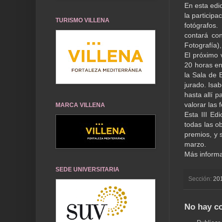
En esta edic
la particip
TURISMO VILLENA
fotógrafos.
contará co
Fotografía),
El próximo 
20 horas en
la Sala de 
jurado. Isa
hasta allí p
valorar las 
MARCA VILLENA
Esta III Ed
todas las ob
premios, y 
marzo.
Más informa
SEDE UNIVERSITARIA
Sección:
20
No hay c