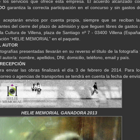
e los servicios que ofrece esta empresa. El acuerdo alcanzado co
DO
garantiza la correcta participación en el concurso y sin gastos d
 aceptarán envíos por cuenta propia, siempre que se reciban la
 antes del cierre del plazo de admisión y que lleguen libres de gastos 
la Cultura de Villena, plaza de Santiago nº 7 - 03400 Villena (España
cación “HELIE MEMORIAL” en el paquete.
L AUTOR
tografías presentadas llevarán en su reverso el título de la fotografía 
l autor/a: nombre, apellidos, DNI, domicilio, teléfono, email y país.
 RECEPCIÓN
ra enviar las obras finalizará el día 3 de febrero de 2014. Para lo
correo o agencias de transportes se tendrá en cuenta la fecha de envío
HELIE MEMORIAL GANADORA 2013