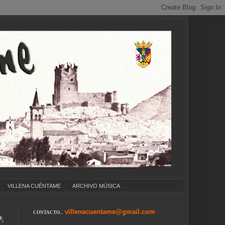
VILLENA CUÉNTAME
ARCHIVO MÚSICA
villenacuentame@gmail.com
CONTACTO...
S ... CARNAVAL ... FERIA DE ATRACCIONES .