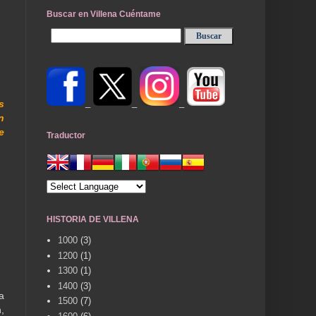
Buscar en Villena Cuéntame
_
_
_
s
n
e
Traductor
HISTORIA DE VILLENA
1000
(3)
1200
(1)
1300
(1)
1400
(3)
a
1500
(7)
,