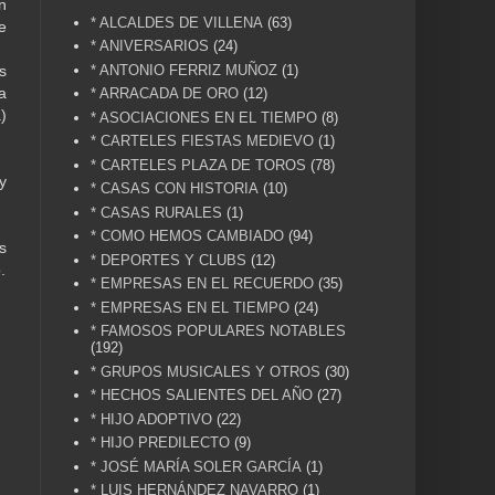
n
* ALCALDES DE VILLENA
(63)
e
* ANIVERSARIOS
(24)
* ANTONIO FERRIZ MUÑOZ
(1)
s
a
* ARRACADA DE ORO
(12)
)
* ASOCIACIONES EN EL TIEMPO
(8)
* CARTELES FIESTAS MEDIEVO
(1)
* CARTELES PLAZA DE TOROS
(78)
y
* CASAS CON HISTORIA
(10)
* CASAS RURALES
(1)
* COMO HEMOS CAMBIADO
(94)
s
* DEPORTES Y CLUBS
(12)
.
* EMPRESAS EN EL RECUERDO
(35)
* EMPRESAS EN EL TIEMPO
(24)
* FAMOSOS POPULARES NOTABLES
(192)
* GRUPOS MUSICALES Y OTROS
(30)
* HECHOS SALIENTES DEL AÑO
(27)
* HIJO ADOPTIVO
(22)
* HIJO PREDILECTO
(9)
* JOSÉ MARÍA SOLER GARCÍA
(1)
* LUIS HERNÁNDEZ NAVARRO
(1)