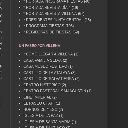
* PORTADA PROGRAMA FIESTAS
(40)
r
* PORTADA REVISTA DÍA 4
(19)
0
* PORTADA REVISTA VILLENA
(67)
y
* PRESIDENTES JUNTA CENTRAL
(18)
e
* PROGRAMA FIESTAS
(106)
s
* REGIDORAS DE FIESTAS
(69)
n
l
UN PASEO POR VILLENA
e
* COMO LLEGAR A VILLENA
(1)
e
CASA FAMILIA SELVA
(2)
e
CASA MUSEO FESTERO
(1)
e
CASTILLO DE LA ATALAYA
(3)
e
CASTILLO DE SALVATIERRA
(2)
CENTRO HISTORICO
(2)
CENTRO PASTORAL SAN AGUSTÍN
(1)
CINE IMPERIAL
(2)
EL PASEO CHAPÍ
(1)
HORNOS DE YESO
(2)
IGLESIA DE LA PAZ
(1)
IGLESIA DE SANTA MARIA
(1)
IGLESIA DE SANTIAGO
(2)