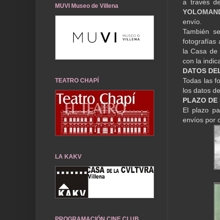
a través d
MUVI Museo de Villena
YOLOMAN
envío.
También se
fotografías
la Casa de 
con la indi
DATOS DE
Todas las fo
TEATRO CHAPÍ
los datos de
PLAZO DE
El plazo pa
envíos por 
LA KAKV
PROGRAMACIÓN CINE CLUB