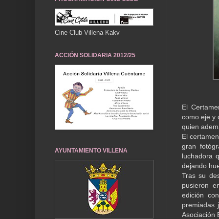
Cine Club Villena Kakv
ACCIÓN SOLIDARIA 2012/25
El Certamen
como eje y 
quien ademá
El certamen
gran fotóg
AYUNTAMIENTO VILLENA
luchadora q
dejando hue
Tras su des
pusieron e
edición co
premiadas j
Asociación 