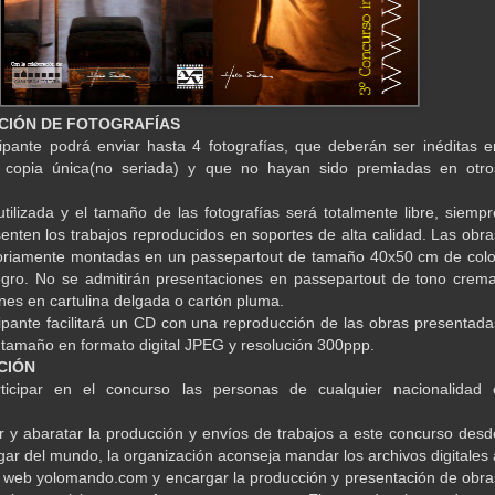
CIÓN DE FOTOGRAFÍAS
ipante podrá enviar hasta 4 fotografías, que deberán ser inéditas e
, copia única(no seriada) y que no hayan sido premiadas en otro
utilizada y el tamaño de las fotografías será totalmente libre, siempr
enten los trabajos reproducidos en soportes de alta calidad. Las obra
toriamente montadas en un passepartout de tamaño 40x50 cm de colo
gro. No se admitirán presentaciones en passepartout de tono crema
nes en cartulina delgada o cartón pluma.
ipante facilitará un CD con una reproducción de las obras presentada
tamaño en formato digital JPEG y resolución 300ppp.
CIÓN
ticipar en el concurso las personas de cualquier nacionalidad 
tar y abaratar la producción y envíos de trabajos a este concurso desd
ugar del mundo, la organización aconseja mandar los archivos digitales 
a web yolomando.com y encargar la producción y presentación de obra