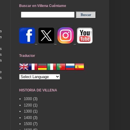
Buscar en Villena Cuéntame
n
n
_
_
_
s
s
Traductor
a
e
s
HISTORIA DE VILLENA
1000
(3)
1200
(1)
1300
(1)
1400
(3)
1500
(7)