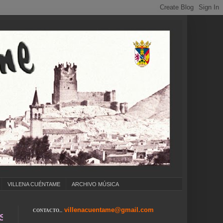
VILLENA CUÉNTAME
ARCHIVO MÚSICA
villenacuentame@gmail.com
CONTACTO...
OLEGIOS ... CUMPLEAÑOS ... CARNAVAL ... F