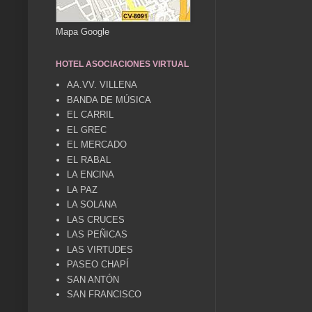
Mapa Google
HOTEL ASOCIACIONES VIRTUAL
AA.VV. VILLENA
BANDA DE MÚSICA
EL CARRIL
EL GREC
EL MERCADO
EL RABAL
LA ENCINA
LA PAZ
LA SOLANA
LAS CRUCES
LAS PEÑICAS
LAS VIRTUDES
PASEO CHAPÍ
SAN ANTÓN
SAN FRANCISCO