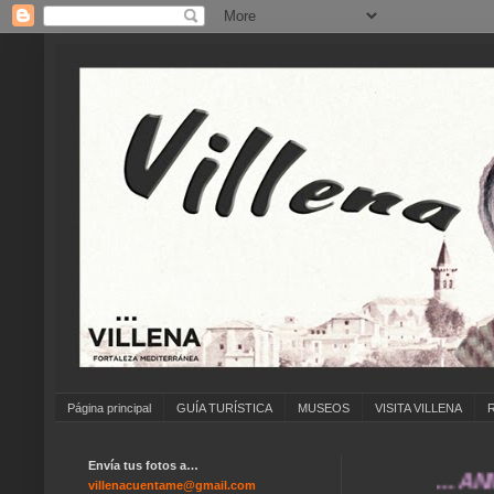
Página principal
GUÍA TURÍSTICA
MUSEOS
VISITA VILLENA
Envía tus fotos a…
... ANÍMATE
villenacuentame@gmail.com