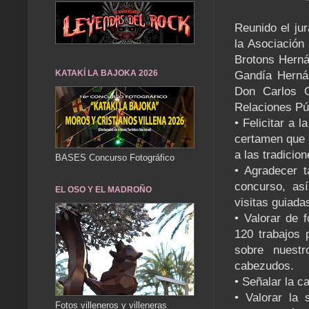
Reunido el ju
la Asociación
Brotons Herná
KATAKÍ LA BAJOKA 2026
Gandía Herná
Don Carlos G
Relaciones Púb
• Felicitar a 
certamen que 
a las tradicio
BASES Concurso Fotográfico
• Agradecer t
concurso, así
EL OSO Y EL MADROÑO
visitas guiada
• Valorar de f
120 trabajos 
sobre nuestr
cabezudos.
• Señalar la c
• Valorar la 
Fotos villeneros y villeneras