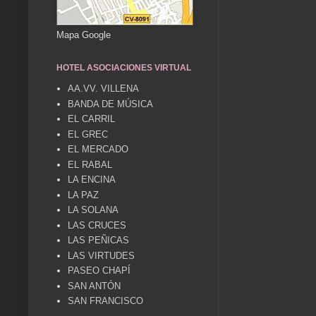
Mapa Google
HOTEL ASOCIACIONES VIRTUAL
AA.VV. VILLENA
BANDA DE MÚSICA
EL CARRIL
EL GREC
EL MERCADO
EL RABAL
LA ENCINA
LA PAZ
LA SOLANA
LAS CRUCES
LAS PEÑICAS
LAS VIRTUDES
PASEO CHAPÍ
SAN ANTÓN
SAN FRANCISCO