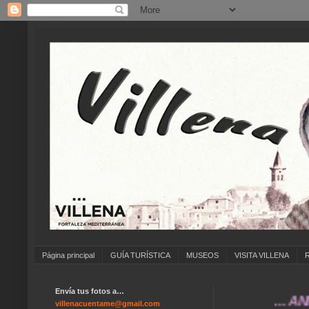
Página principal
GUÍA TURÍSTICA
MUSEOS
VISITA VILLENA
Envía tus fotos a…
... ANÍMATE
villenacuentame@gmail.com