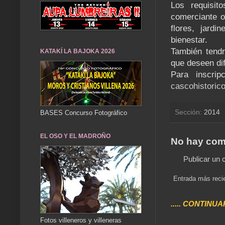
Los requisit
comerciante o
flores, jardi
bienestar.
También tendr
KATAKÍ LA BAJOKA 2026
que deseen dif
Para inscrip
cascohistoric
Sección:
2014
BASES Concurso Fotográfico
EL OSO Y EL MADROÑO
No hay com
Publicar un 
Entrada más reci
..... CONTINUA
Fotos villeneros y villeneras