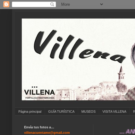
Página principal
GUÍA TURÍSTICA
MUSEOS
VISITA VILLENA
Envía tus fotos a…
... ANÍMATE
villenacuentame@gmail.com