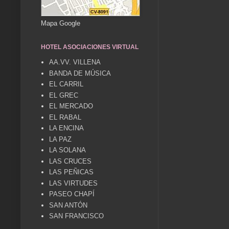
Mapa Google
HOTEL ASOCIACIONES VIRTUAL
AA.VV. VILLENA
BANDA DE MÚSICA
EL CARRIL
EL GREC
EL MERCADO
EL RABAL
LA ENCINA
LA PAZ
LA SOLANA
LAS CRUCES
LAS PEÑICAS
LAS VIRTUDES
PASEO CHAPÍ
SAN ANTÓN
SAN FRANCISCO