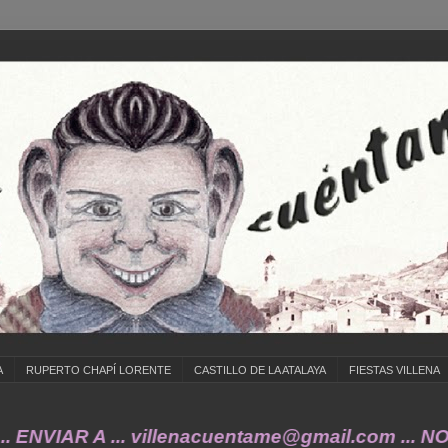
A
RUPERTO CHAPÍ LORENTE
CASTILLO DE LA ATALAYA
FIESTAS VILLENA
... ENVIAR A ... villenacuentame@gmail.co