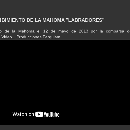
CIBIMIENTO DE LA MAHOMA "LABRADORES"
nto de la Mahoma el 12 de mayo de 2013 por la comparsa d
 Video... Producciones Ferquiam