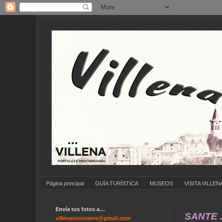
Página principal
GUÍA TURÍSTICA
MUSEOS
VISITA VILLEN
Envía tus fotos a…
ON AMIGOS Y TODO LO QUE CREAS INTERESANTE 
villenacuentame@gmail.com