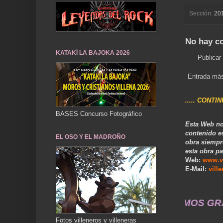
Sección:
20
No hay c
KATAKÍ LA BAJOKA 2026
Publicar
Entrada más
..... CONTI
BASES Concurso Fotográfico
Esta Web no
contenido e
EL OSO Y EL MADROÑO
obra siempr
esta obra pa
Web:
www.v
E-Mail:
vill
e@gmail.com .... COMPARTIMOS GRATIS CON TOD@S
Fotos villeneros y villeneras