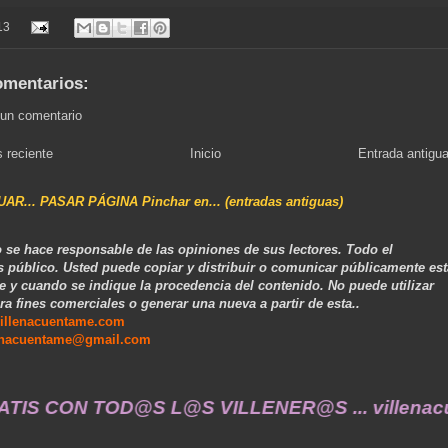
13
omentarios:
 un comentario
 reciente
Inicio
Entrada antigu
NUAR... PASAR PÁGINA Pinchar en... (entradas antiguas)
 se hace responsable de las opiniones de sus lectores. Todo el
s público. Usted puede copiar y distribuir o comunicar públicamente est
e y cuando se indique la procedencia del contenido. No puede utilizar
ra fines comerciales o generar una nueva a partir de esta..
illenacuentame.com
enacuentame@gmail.com
 L@S VILLENER@S ... villenacuentame@gmail.co