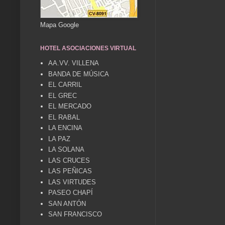
Mapa Google
HOTEL ASOCIACIONES VIRTUAL
AA.VV. VILLENA
BANDA DE MÚSICA
EL CARRIL
EL GREC
EL MERCADO
EL RABAL
LA ENCINA
LA PAZ
LA SOLANA
LAS CRUCES
LAS PEÑICAS
LAS VIRTUDES
PASEO CHAPÍ
SAN ANTÓN
SAN FRANCISCO