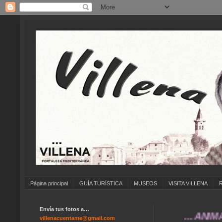
Página principal
GUÍA TURÍSTICA
MUSEOS
VISITA VILLENA
Envía tus fotos a…
... ANÍMATE A 
villenacuentame@gmail.com