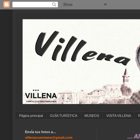
Página principal
GUÍA TURÍSTICA
MUSEOS
VISITA VILLENA
Envía tus fotos a…
... ANÍMAT
villenacuentame@gmail.com