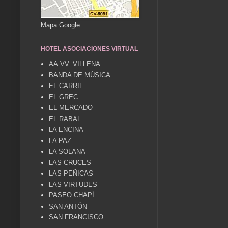
Mapa Google
HOTEL ASOCIACIONES VIRTUAL
AA.VV. VILLENA
BANDA DE MÚSICA
EL CARRIL
EL GREC
EL MERCADO
EL RABAL
LA ENCINA
LA PAZ
LA SOLANA
LAS CRUCES
LAS PEÑICAS
LAS VIRTUDES
PASEO CHAPÍ
SAN ANTÓN
SAN FRANCISCO