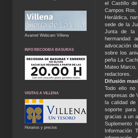
el Castillo d
Campos Ros, 
Heráldica, nar
sede de la Ju
Junta de la 
Avamet Webcam Villena
hermandad an
advocación de
INFO RECOGIDA BASURAS
sobre los ani
peña La Cach
Mateo Marco, 
redactores.
Difusión mas
Todo ello no 
VISITAS A VILLENA
empresas de V
la calidad de
soporte para
gracias a un 
Suplemento h
Horarios y precios
Información T
información