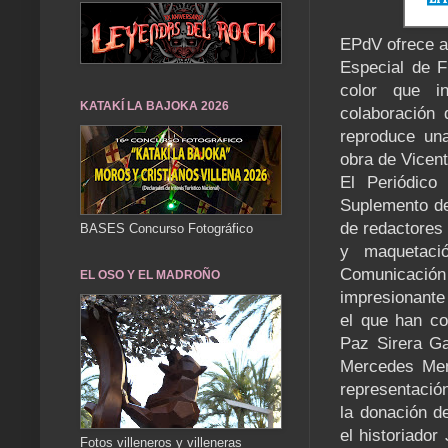
EPdV ofrece a
Especial de F
color que i
KATAKÍ LA BAJOKA 2026
colaboración 
reproduce una
obra de Vicen
El Periódico
Suplemento de
de redactores 
BASES Concurso Fotográfico
y maquetaci
Comunicació
EL OSO Y EL MADROÑO
impresionante 
el que han co
Paz Sirera Ga
Mercedes Meno
representació
la donación d
el historiado
Fotos villeneros y villeneras