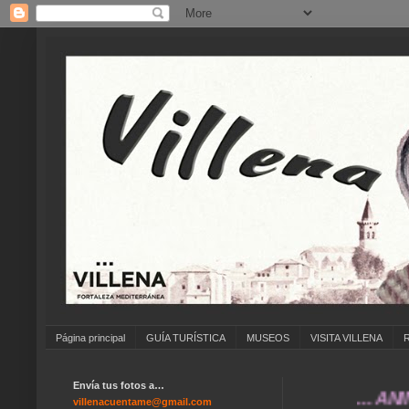
Página principal
GUÍA TURÍSTICA
MUSEOS
VISITA VILLENA
Envía tus fotos a…
... ANÍMATE 
villenacuentame@gmail.com