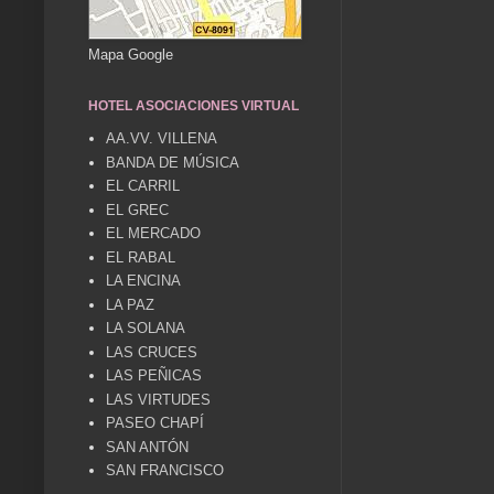
Mapa Google
HOTEL ASOCIACIONES VIRTUAL
AA.VV. VILLENA
BANDA DE MÚSICA
EL CARRIL
EL GREC
EL MERCADO
EL RABAL
LA ENCINA
LA PAZ
LA SOLANA
LAS CRUCES
LAS PEÑICAS
LAS VIRTUDES
PASEO CHAPÍ
SAN ANTÓN
SAN FRANCISCO