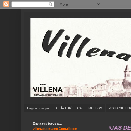
Página principal
GUÍA TURÍSTICA
MUSEOS
VISITA VILLEN
Envía tus fotos a…
ÍMATE A ENVIAR FOTOS ANTIGUAS DE ... COLE
villenacuentame@gmail.com