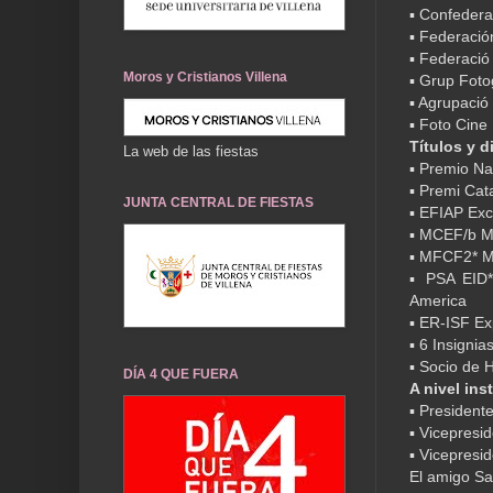
▪ Confedera
▪ Federació
▪ Federació
Moros y Cristianos Villena
▪ Grup Foto
▪ Agrupació 
▪ Foto Cine 
Títulos y d
La web de las fiestas
▪ Premio Na
▪ Premi Cat
JUNTA CENTRAL DE FIESTAS
▪ EFIAP Exc
▪ MCEF/b Ma
▪ MFCF2* Ma
▪ PSA EID**
America
▪ ER-ISF E
▪ 6 Insignia
▪ Socio de H
DÍA 4 QUE FUERA
A nivel ins
▪ President
▪ Vicepresi
▪ Vicepresi
El amigo Sa