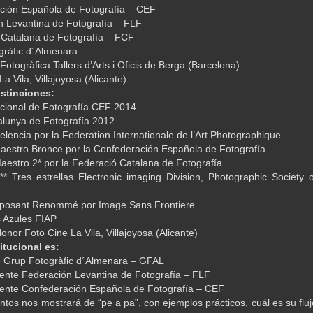
ción Española de Fotografía – CEF
n Levantina de Fotografía – FLF
 Catalana de Fotografía – FCF
gràfic d´Almenara
Fotogràfica Tallers d’Arts i Oficis de Berga (Barcelona)
La Vila, Villajoyosa (Alicante)
istinciones:
cional de Fotografía CEF 2014
alunya de Fotografía 2012
elencia por la Federation Internationale de l’Art Photographique
estro Bronce por la Confederación Española de Fotografía
estro 2* por la Federació Catalana de Fotografía
* Tres estrellas Electronic imaging Division, Photographic Society o
xposant Renommé por Image Sans Frontiere
s Azules FIAP
onor Foto Cine La Vila, Villajoyosa (Alicante)
titucional es:
e Grup Fotogràfic d´Almenara – GFAL
dente Federación Levantina de Fotografía – FLF
dente Confederación Española de Fotografía – CEF
ntos nos mostrará de “pe a pa”, con ejemplos prácticos, cuál es su fluj