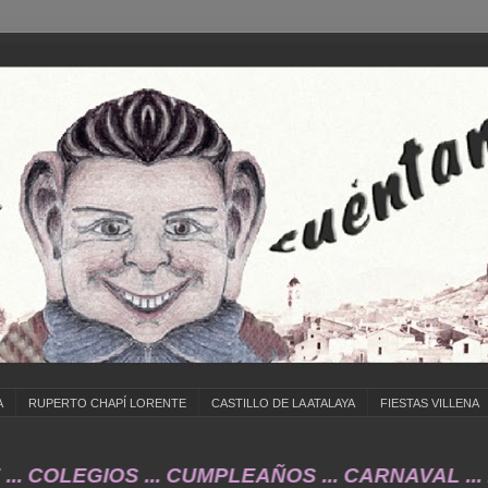
A
RUPERTO CHAPÍ LORENTE
CASTILLO DE LA ATALAYA
FIESTAS VILLENA
GIOS ... CUMPLEAÑOS ... CARNAVAL ... FERI