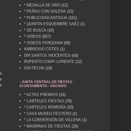
* MEDALLA DE ORO
(12)
* PEÑAS CON SOLERA
(22)
* PUBLICIDAD ANTIGUA
(151)
* QUINTÍN ESQUEMBRE SAÉZ
(1)
* SE BUSCA
(10)
* VIDEOS
(927)
* VIDEOS FERQUIAM
(59)
AMBROSIO COTES
(1)
DÍA SANTOS INOCENTES
(43)
RUPERTO CHAPI LORENTE
(12)
SIN FECHA
(19)
s
s
- JUNTA CENTRAL DE FIESTAS -
e
AYUNTAMIENTO - ARCHIVO
* ACTAS PREMIOS
(16)
* CARTELES FIESTAS
(70)
* CARTELES ROMERÍA
(20)
* CASA MUSEO FESTERO
(1)
* LA CONVERSIÓN DE VILLENA
(1)
* MADRINAS DE FIESTAS
(26)