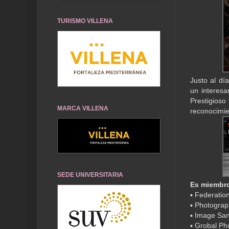
TURISMO VILLENA
Justo al dí
un interes
Prestigioso
MARCA VILLENA
reconocimie
SEDE UNIVERSITARIA
Es miembro
▪ Federatio
▪ Photograp
▪ Image San
▪ Grobal P