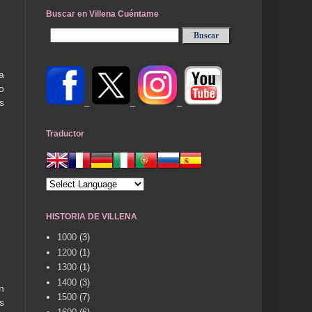
Buscar en Villena Cuéntame
a
o
_
_
_
s
Traductor
HISTORIA DE VILLENA
1000
(3)
1200
(1)
1300
(1)
1400
(3)
n
1500
(7)
s