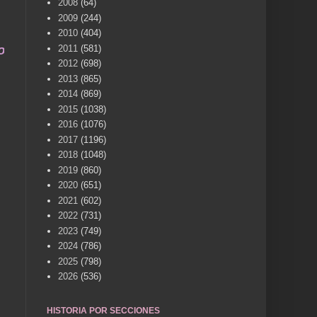
2008
(64)
2009
(244)
2010
(404)
una vida .... TÚ HACES VILLENA CUÉNTAME... UN
2011
(581)
2012
(698)
2013
(865)
2014
(869)
2015
(1038)
2016
(1076)
2017
(1196)
2018
(1048)
2019
(860)
2020
(651)
2021
(602)
2022
(731)
2023
(749)
2024
(786)
2025
(798)
2026
(536)
HISTORIA POR SECCIONES