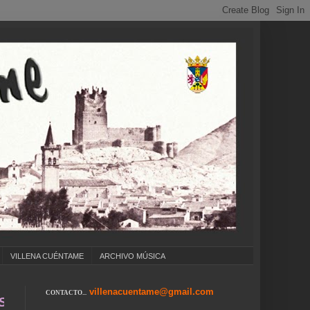
VILLENA CUÉNTAME
ARCHIVO MÚSICA
villenacuentame@gmail.com
CONTACTO...
.. COLEGIOS ... CUMPLEAÑOS ... CARNAVAL ..