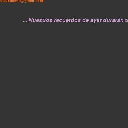
enacuentame@gmail.com
... Nuestros recuerdos de ayer durarán toda 