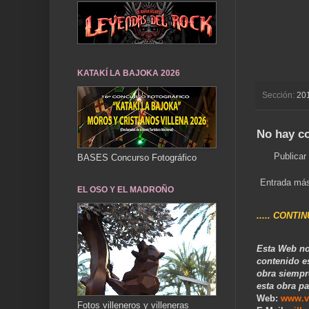
KATAKÍ LA BAJOKA 2026
Sección:
20
No hay c
Publicar
BASES Concurso Fotográfico
Entrada más
EL OSO Y EL MADROÑO
..... CONTI
Esta Web no
contenido e
obra siempr
esta obra pa
Web:
www.v
Fotos villeneros y villeneras