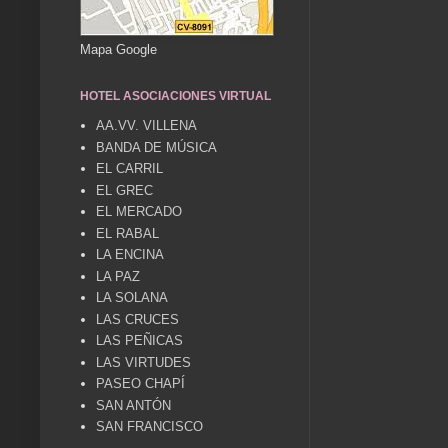
Mapa Google
HOTEL ASOCIACIONES VIRTUAL
AA.VV. VILLENA
BANDA DE MÚSICA
EL CARRIL
EL GREC
EL MERCADO
EL RABAL
LA ENCINA
LA PAZ
LA SOLANA
LAS CRUCES
LAS PEÑICAS
LAS VIRTUDES
PASEO CHAPÍ
SAN ANTÓN
SAN FRANCISCO