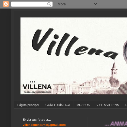
Página principal
GUÍA TURÍSTICA
MUSEOS
VISITA VILLENA
Envía tus fotos a…
... ANÍMATE A 
villenacuentame@gmail.com