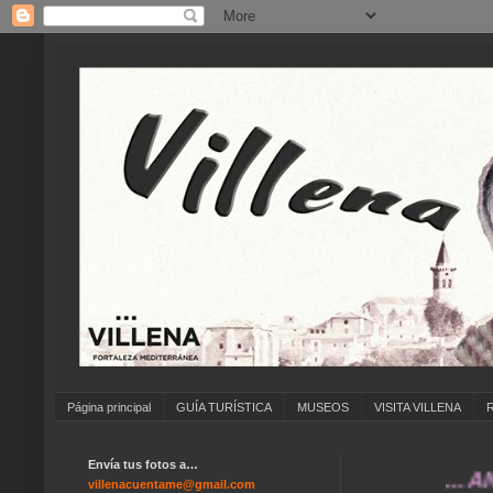
Página principal
GUÍA TURÍSTICA
MUSEOS
VISITA VILLENA
Envía tus fotos a…
... ANÍMATE
villenacuentame@gmail.com