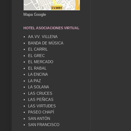
Mapa Google
HOTEL ASOCIACIONES VIRTUAL
AA.VV. VILLENA
BANDA DE MÚSICA
EL CARRIL
EL GREC
EL MERCADO
EL RABAL
LA ENCINA
LA PAZ
LA SOLANA
LAS CRUCES
LAS PEÑICAS
LAS VIRTUDES
PASEO CHAPÍ
SAN ANTÓN
SAN FRANCISCO