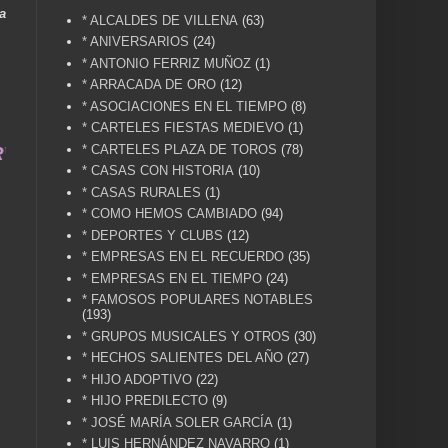
a
* ALCALDES DE VILLENA
(63)
* ANIVERSARIOS
(24)
* ANTONIO FERRIZ MUÑOZ
(1)
* ARRACADA DE ORO
(12)
* ASOCIACIONES EN EL TIEMPO
(8)
* CARTELES FIESTAS MEDIEVO
(1)
* CARTELES PLAZA DE TOROS
(78)
 A LA MEMORIA HISTÓRICA DE NUESTRA CIUDAD... 
* CASAS CON HISTORIA
(10)
* CASAS RURALES
(1)
* COMO HEMOS CAMBIADO
(94)
* DEPORTES Y CLUBS
(12)
* EMPRESAS EN EL RECUERDO
(35)
* EMPRESAS EN EL TIEMPO
(24)
* FAMOSOS POPULARES NOTABLES
(193)
* GRUPOS MUSICALES Y OTROS
(30)
* HECHOS SALIENTES DEL AÑO
(27)
* HIJO ADOPTIVO
(22)
* HIJO PREDILECTO
(9)
* JOSÉ MARÍA SOLER GARCÍA
(1)
* LUIS HERNÁNDEZ NAVARRO
(1)