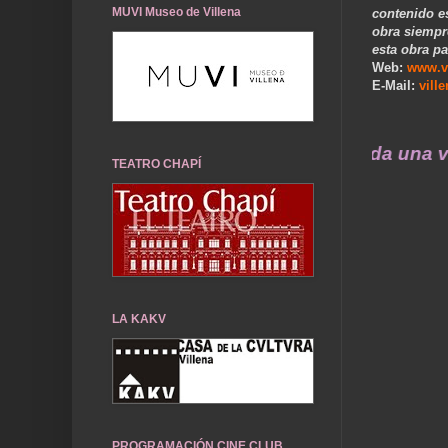
MUVI Museo de Villena
contenido e
obra siempr
esta obra pa
Web:
www.v
E-Mail:
vill
tros recuerdos de ayer durarán toda una vida 
TEATRO CHAPÍ
LA KAKV
PROGRAMACIÓN CINE CLUB