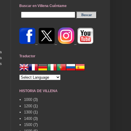
Buscar en Villena Cuéntame
_
_
_
a
Traductor
a
s
HISTORIA DE VILLENA
1000
(3)
1200
(1)
1300
(1)
1400
(3)
1500
(7)