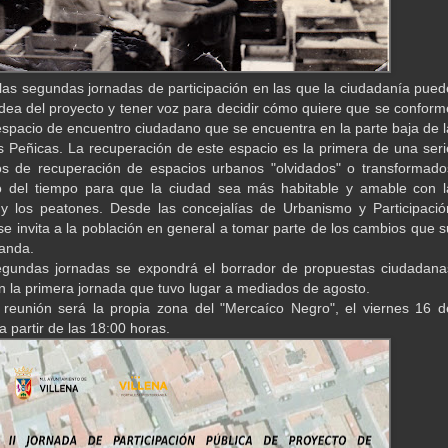
 las segundas jornadas de participación en las que la ciudadanía pued
idea del proyecto y tener voz para decidir cómo quiere que se conform
spacio de encuentro ciudadano que se encuentra en la parte baja de l
 Peñicas. La recuperación de este espacio es la primera de una seri
os de recuperación de espacios urbanos "olvidados" o transformado
o del tiempo para que la ciudad sea más habitable y amable con l
y los peatones. Desde las concejalías de Urbanismo y Participació
e invita a la población en general a tomar parte de los cambios que s
anda.
egundas jornadas se expondrá el borrador de propuestas ciudadana
n la primera jornada que tuvo lugar a mediados de agosto.
 reunión será la propia zona del "Mercaíco Negro", el viernes 16 d
 partir de las 18:00 horas.