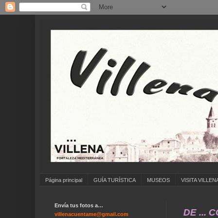
Página principal
GUÍA TURÍSTICA
MUSEOS
VISITA VILLEN
Envía tus fotos a…
ATE A ENVIAR FOTOS ANTIGUAS DE ... COLEGI
villenacuentame@gmail.com