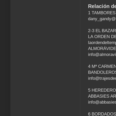
Relación d
1 TAMBORES Y
dany_gandy@h
2-3 EL BAZAR
LA ORDEN DEL
laordendeltem
ALMORÁVIDES 
info@almoravi
4 Mª CARME
BANDOLEROS 6
info@trajesde
5 HEREDERO
ABBASIES ART
info@abbasie
6 BORDADOS P