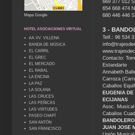
669 377 012 S
654 668 474 
680 446 446 S
Mapa Google
3 - BAND
HOTEL ASOCIACIONES VIRTUAL
Telf.: 96 534 
AA.VV. VILLENA
info@trajesde
BANDA DE MÚSICA
www.trajesdec
EL CARRIL
EL GREC
Contacto: To
EL MERCADO
Estandarte
EL RABAL
Annabeth Ball
LA ENCINA
Carroza (Carr
LA PAZ
Caballos Equif
LA SOLANA
EUGENIA DE
LAS CRUCES
ECIJANAS
LAS PEÑICAS
Asoc. Musical
LAS VIRTUDES
Caballos Cuad
PASEO CHAPÍ
BANDOLERO
SAN ANTÓN
JUAN JOSE 
SAN FRANCISCO
Unión Musical