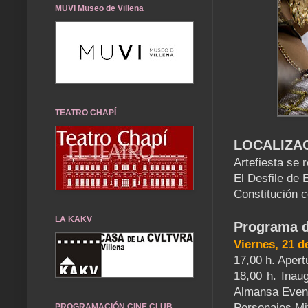
MUVI Museo de Villena
TEATRO CHAPÍ
LOCALIZA
Artefiesta se 
El Desfile de 
Constitución c
LA KAKV
Programa d
Viernes, 21 d
17,00 h. Apert
18,00 h. Inau
Almansa Even
Personajes Mi
PROGRAMACIÓN CINE CLUB