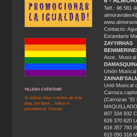
6 - ALMOR
Telf.: 96 581 
almoravides4
www.almoravi
Contacto: Agu
Estandarte Ma
ZAYYIRHAS
BENIMERINE
Asoc. Musical
DAMASQUIN
Unión Musical
ZAINAB'SAL
Unió Musical 
VILLENA CUÉNTAME
Carroza capit
Si utilizas fotos o textos de este
(Carrozas “El
blog, por favor... indica la
MAQUILLAD
procedencia. Gracias.
607 334 932 
626 370 620 Lu
616 357 793 
615 050 318 