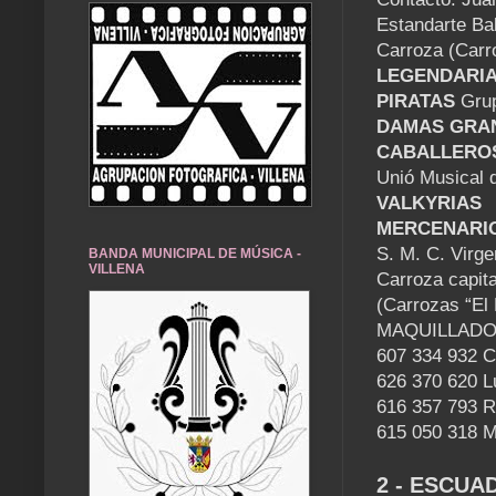
Estandarte Ba
Carroza (Carr
LEGENDARI
PIRATAS
Grup
DAMAS GRA
CABALLERO
Unió Musical 
VALKYRIAS
MERCENARI
S. M. C. Virge
BANDA MUNICIPAL DE MÚSICA -
VILLENA
Carroza capit
(Carrozas “El
MAQUILLAD
607 334 932 
626 370 620 Lu
616 357 793 
615 050 318 
2 - ESCUA