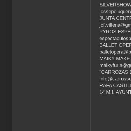
SILVERSHOW 
jossepeluque
JUNTA CENTR
jcf.villena@g
PYROS ESPEC
espectaculos
BALLET OPERA
balletopera@b
MAIKY MAKE U
maikyfuria@g
"CARROZAS E
info@carrosse
RAFA CASTILL
14 M.I. AYU