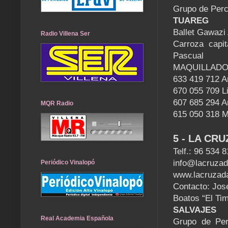
Grupo de Perc
TUAREG
Ballet Gawazi
Radio Villena Ser
Carroza capi
Pascual
MAQUILLAD
633 419 712 A
670 055 709 L
607 685 294 A
MQR Radio
615 050 318 
5 - LA CR
Telf.: 96 534 
info@lacruzad
Periódico Vinalopó
www.lacruzada
Contacto: Jos
Boatos “El Tim
SALVAJES
Real Academia Española
Grupo de Per