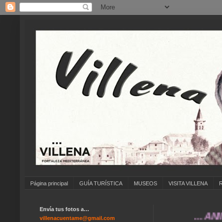
Página principal
GUÍA TURÍSTICA
MUSEOS
VISITA VILLENA
Envía tus fotos a…
... ANÍMATE 
villenacuentame@gmail.com