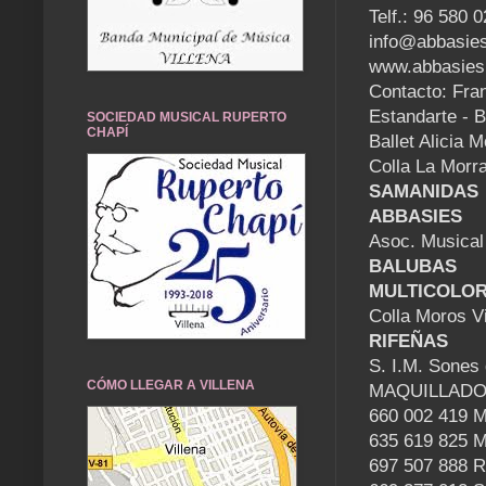
Telf.: 96 580 0
info@abbasie
www.abbasies
Contacto: Fra
Estandarte - B
SOCIEDAD MUSICAL RUPERTO
CHAPÍ
Ballet Alicia 
Colla La Morral
SAMANIDAS
ABBASIES
Asoc. Musical
BALUBAS
MULTICOLO
Colla Moros V
RIFEÑAS
S. I.M. Sones
CÓMO LLEGAR A VILLENA
MAQUILLADO
660 002 419 
635 619 825 M
697 507 888 Ro