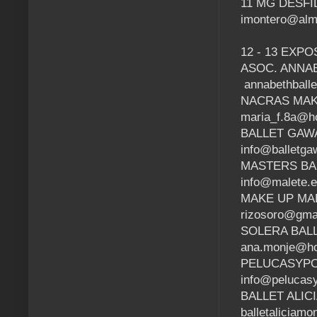
11 MG DESFI
imontero@alm
12 - 13 EXP
ASOC. ANNABE
annabethball
NACRAS MAKE
maria_f.8a@ho
BALLET GAWAZ
info@balletga
MASTERS BAL
info@malete.e
MAKE UP MAR
rizosoro@gma
SOLERA BALL
ana.monje@ho
PELUCASYPOS
info@pelucasy
BALLET ALICI
balletaliciam