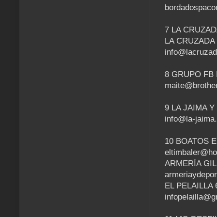
bordadospaco
7 LA CRUZADA
LA CRUZADA 6
info@lacruza
8 GRUPO FB M
maite@brother
9 LA JAIMA Y 
info@la-jaima
10 BOATOS E
eltimbaler@ho
ARMERÍA GIL 6
armeriaydepor
EL PELAILLA 6
infopelailla@