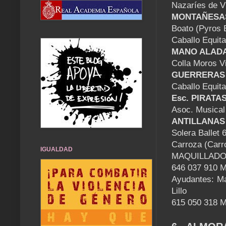
Nazaríes de Vi
MONTAÑESA
Boato (Pyros 
Caballo Equit
MANO ALAD
Colla Moros V
GUERRERAS
Caballo Equit
Esc. PIRATA
Asoc. Musical
ANTILLANAS
Solera Ballet
Carroza (Carr
IGUALDAD
MAQUILLAD
646 037 910 M
Ayudantes: Ma
Lillo
615 050 318