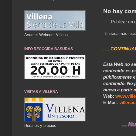
No hay com
Publicar un 
Entrada más reci
Avamet Webcam Villena
..... CONTINUA
INFO RECOGIDA BASURAS
Esta Web no se 
contenido es pú
públicamente e
contenido. No p
nueva a partir d
VISITAS A VILLENA
Web:
www.vill
E-Mail:
villen
... Nuestros
Horarios y precios