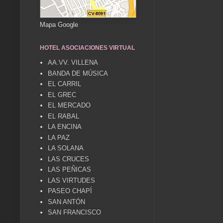
Mapa Google
HOTEL ASOCIACIONES VIRTUAL
AA.VV. VILLENA
BANDA DE MÚSICA
EL CARRIL
EL GREC
EL MERCADO
EL RABAL
LA ENCINA
LA PAZ
LA SOLANA
LAS CRUCES
LAS PEÑICAS
LAS VIRTUDES
PASEO CHAPÍ
SAN ANTÓN
SAN FRANCISCO