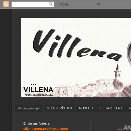
Página principal
GUÍA TURÍSTICA
MUSEOS
VISITA VILLENA
Envía tus fotos a…
... ANÍMATE
villenacuentame@gmail.com