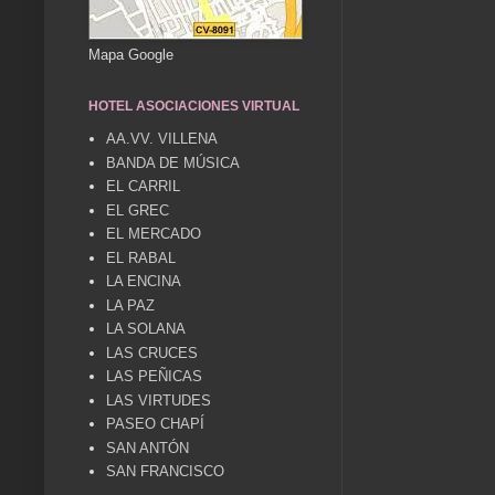
Mapa Google
HOTEL ASOCIACIONES VIRTUAL
AA.VV. VILLENA
BANDA DE MÚSICA
EL CARRIL
EL GREC
EL MERCADO
EL RABAL
LA ENCINA
LA PAZ
LA SOLANA
LAS CRUCES
LAS PEÑICAS
LAS VIRTUDES
PASEO CHAPÍ
SAN ANTÓN
SAN FRANCISCO