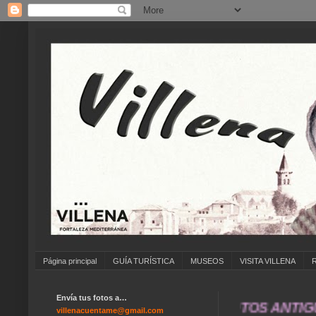
Página principal
GUÍA TURÍSTICA
MUSEOS
VISITA VILLENA
Envía tus fotos a…
... ANÍMATE A ENVIAR FOTOS ANTIGUAS DE
villenacuentame@gmail.com