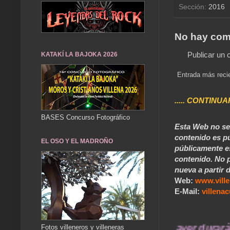
Sección:
2016
No hay com
Publicar un 
KATAKÍ LA BAJOKA 2026
Entrada más reci
..... CONTINUA
BASES Concurso Fotográfico
Esta Web no se 
contenido es pú
EL OSO Y EL MADROÑO
públicamente e
contenido. No p
nueva a partir d
Web:
www.vill
E-Mail:
villen
... Nuestros recuerdos de ayer durarán tod
Fotos villeneros y villeneras