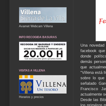
Avamet Webcam Villena
INFO RECOGIDA BASURAS
Una novedad p
facebook que
donde polític
demás persona
que actualmen
VISITAS A VILLENA
“Villena está l
sobre lo que 
señalado Garc
Francisco J
actualmente s
Horarios y precios
Desde las Bib
los priméros 