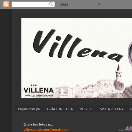
Página principal
GUÍA TURÍSTICA
MUSEOS
VISITA VILLENA
Envía tus fotos a…
... ANÍMATE
villenacuentame@gmail.com