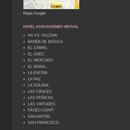
Mapa Google
HOTEL ASOCIACIONES VIRTUAL
AA.VV. VILLENA
BANDA DE MÚSICA
EL CARRIL
EL GREC
EL MERCADO
EL RABAL
LA ENCINA
LA PAZ
LA SOLANA
LAS CRUCES
LAS PEÑICAS
LAS VIRTUDES
PASEO CHAPÍ
SAN ANTÓN
SAN FRANCISCO