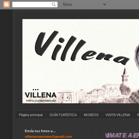
Página principal
GUÍA TURÍSTICA
MUSEOS
VISITA VILLENA
Envía tus fotos a…
... ANÍMATE A ENVIAR
villenacuentame@gmail.com