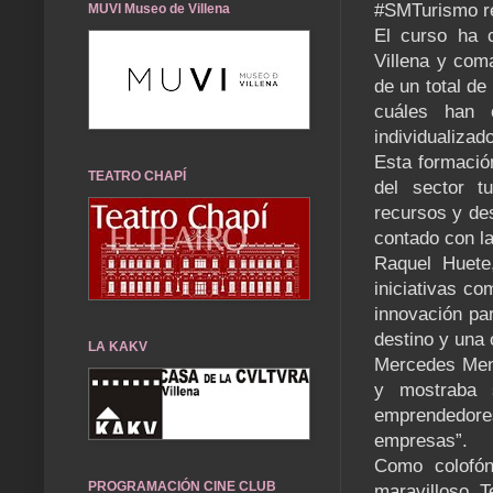
#SMTurismo re
MUVI Museo de Villena
El curso ha 
Villena y com
de un total de
cuáles han c
individualizado
Esta formació
TEATRO CHAPÍ
del sector t
recursos y des
contado con l
Raquel Huete,
iniciativas co
innovación pa
destino y una 
LA KAKV
Mercedes Meno
y mostraba 
emprendedore
empresas”.
Como colofón
PROGRAMACIÓN CINE CLUB
maravilloso T