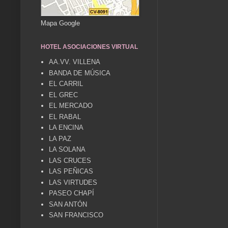
Mapa Google
HOTEL ASOCIACIONES VIRTUAL
AA.VV. VILLENA
BANDA DE MÚSICA
EL CARRIL
EL GREC
EL MERCADO
EL RABAL
LA ENCINA
LA PAZ
LA SOLANA
LAS CRUCES
LAS PEÑICAS
LAS VIRTUDES
PASEO CHAPÍ
SAN ANTÓN
SAN FRANCISCO