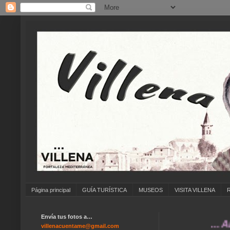
Página principal
GUÍA TURÍSTICA
MUSEOS
VISITA VILLENA
Envía tus fotos a…
... ANÍMAT
villenacuentame@gmail.com