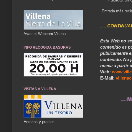
Entrada más reci
..... CONTINUA
Avamet Webcam Villena
Esta Web no se 
contenido es pú
INFO RECOGIDA BASURAS
públicamente e
contenido. No p
nueva a partir d
Web:
www.vill
E-Mail:
villen
VISITAS A VILLENA
... Nuestro
Horarios y precios