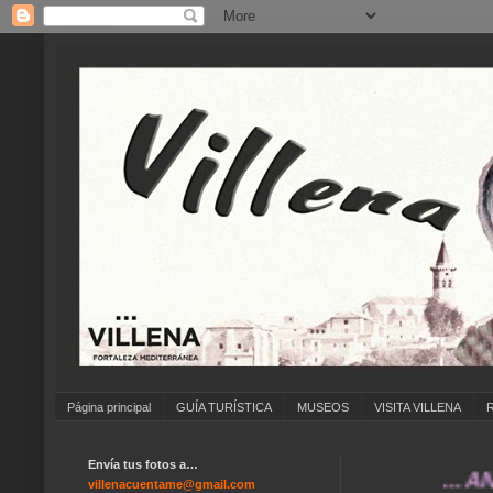
Página principal
GUÍA TURÍSTICA
MUSEOS
VISITA VILLENA
Envía tus fotos a…
... ANÍMATE
villenacuentame@gmail.com