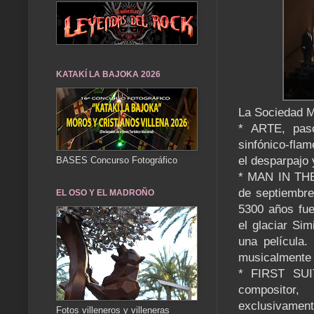
KATAKÍ LA BAJOKA 2026
La Sociedad Mu
* ARTE, paso
sinfónico-flam
el desparpajo 
BASES Concurso Fotográfico
* MAN IN THE
de septiembre
EL OSO Y EL MADROÑO
5300 años fue
el glaciar Sim
una película.
musicalmente a
* FIRST SUIT
compositor,
exclusivame
Fotos villeneros y villeneras