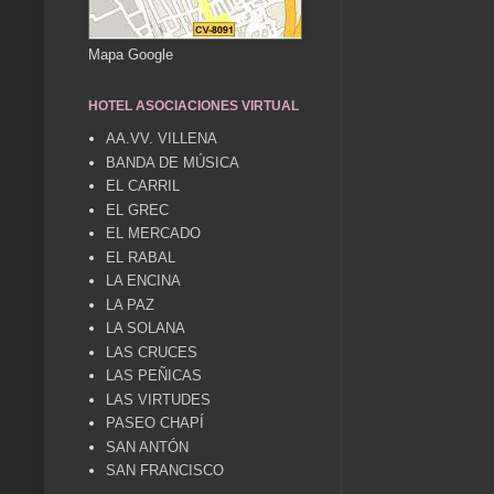
Mapa Google
HOTEL ASOCIACIONES VIRTUAL
AA.VV. VILLENA
BANDA DE MÚSICA
EL CARRIL
EL GREC
EL MERCADO
EL RABAL
LA ENCINA
LA PAZ
LA SOLANA
LAS CRUCES
LAS PEÑICAS
LAS VIRTUDES
PASEO CHAPÍ
SAN ANTÓN
SAN FRANCISCO