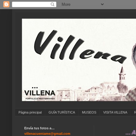
Página principal
GUÍA TURÍSTICA
MUSEOS
VISITA VILLENA
Envía tus fotos a…
... ANÍMAT
villenacuentame@gmail.com