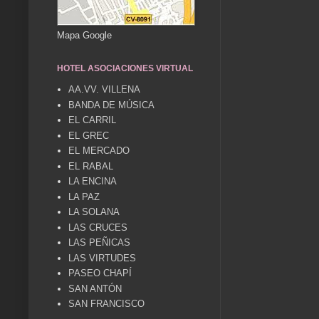
Mapa Google
HOTEL ASOCIACIONES VIRTUAL
AA.VV. VILLENA
BANDA DE MÚSICA
EL CARRIL
EL GREC
EL MERCADO
EL RABAL
LA ENCINA
LA PAZ
LA SOLANA
LAS CRUCES
LAS PEÑICAS
LAS VIRTUDES
PASEO CHAPÍ
SAN ANTÓN
SAN FRANCISCO