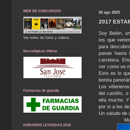
WEB DE CONCURSOS
26 ago 2025
2017 ESTA
Soy Belén, un
Ver miles de fotos y videos...
los que venim
para descubrir
Necrológicas Villena
pasee hasta l
carretera. En
ver como se m
Esto es lo qu
bonita panorám
Los villenero
Farmacias de guardia
del castillo, 
ella mucho. Y
por si a los d
Un saludo de u
Mu
HORARIOS LEYENDAS 2026