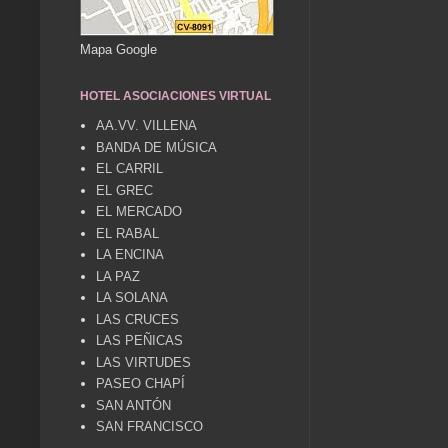
Mapa Google
HOTEL ASOCIACIONES VIRTUAL
AA.VV. VILLENA
BANDA DE MÚSICA
EL CARRIL
EL GREC
EL MERCADO
EL RABAL
LA ENCINA
LA PAZ
LA SOLANA
LAS CRUCES
LAS PEÑICAS
LAS VIRTUDES
PASEO CHAPÍ
SAN ANTÓN
SAN FRANCISCO