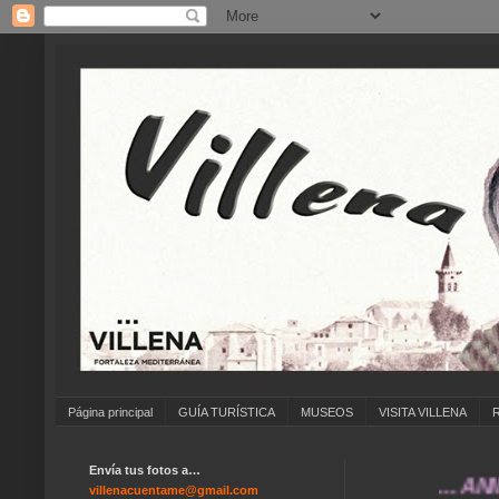
Página principal
GUÍA TURÍSTICA
MUSEOS
VISITA VILLENA
Envía tus fotos a…
... ANÍMATE 
villenacuentame@gmail.com