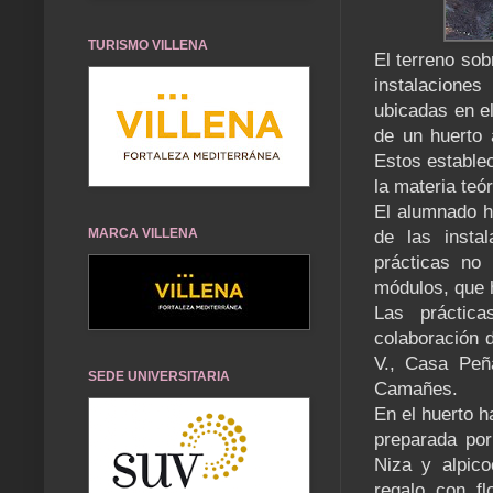
TURISMO VILLENA
El terreno sob
instalacione
ubicadas en el
de un huerto 
Estos establec
la materia teór
El alumnado h
MARCA VILLENA
de las instal
prácticas no 
módulos, que 
Las práctic
colaboración 
V., Casa Peñ
SEDE UNIVERSITARIA
Camañes.
En el huerto h
preparada por
Niza y alpico
regalo con fl