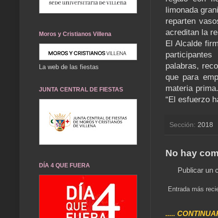
limonada gran
reparten vaso
acreditan la r
Moros y Cristianos Villena
El Alcalde fir
participantes
palabras, rec
La web de las fiestas
que para emp
materia prima.
JUNTA CENTRAL DE FIESTAS
“El esfuerzo h
Sección:
2018
No hay com
DÍA 4 QUE FUERA
Publicar un 
Entrada más reci
..... CONTINUA