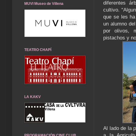
diferentes ár
MUVI Museo de Villena
cultivo. “Algu
que se les ha
un alumno del
por olivos, 
pistachos y no
TEATRO CHAPÍ
LA KAKV
Al lado de la 
a la Agricul
PROGRAMACIÓN CINE CLUB