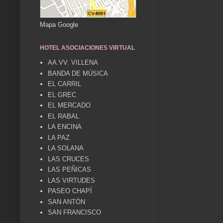
Mapa Google
HOTEL ASOCIACIONES VIRTUAL
AA.VV. VILLENA
BANDA DE MÚSICA
EL CARRIL
EL GREC
EL MERCADO
EL RABAL
LA ENCINA
LA PAZ
LA SOLANA
LAS CRUCES
LAS PEÑICAS
LAS VIRTUDES
PASEO CHAPÍ
SAN ANTÓN
SAN FRANCISCO