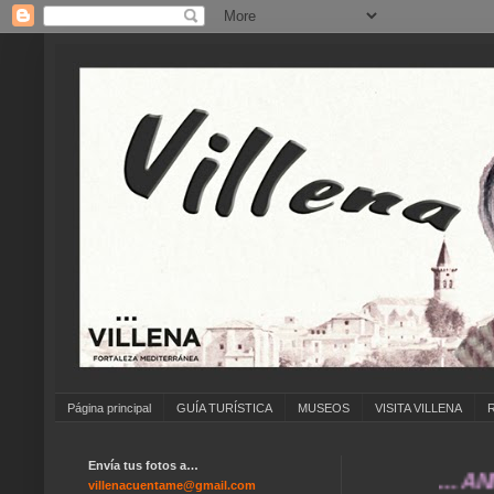
Página principal
GUÍA TURÍSTICA
MUSEOS
VISITA VILLENA
Envía tus fotos a…
... ANÍMAT
villenacuentame@gmail.com