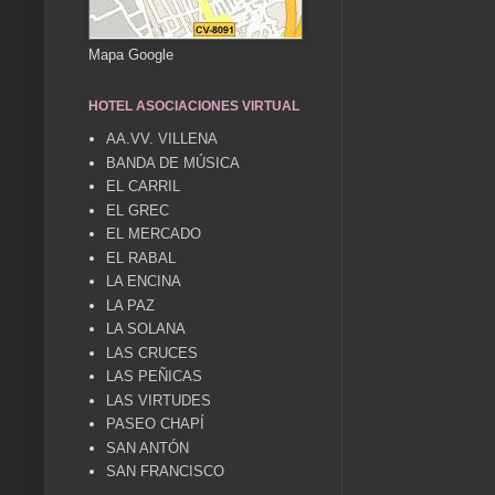
Mapa Google
HOTEL ASOCIACIONES VIRTUAL
AA.VV. VILLENA
BANDA DE MÚSICA
EL CARRIL
EL GREC
EL MERCADO
EL RABAL
LA ENCINA
LA PAZ
LA SOLANA
LAS CRUCES
LAS PEÑICAS
LAS VIRTUDES
PASEO CHAPÍ
SAN ANTÓN
SAN FRANCISCO