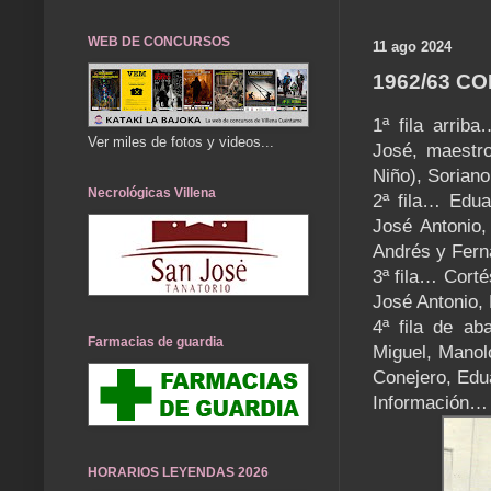
WEB DE CONCURSOS
11 ago 2024
1962/63 C
1ª fila arrib
Ver miles de fotos y videos...
José, maestro
Niño), Sorian
Necrológicas Villena
2ª fila… Edua
José Antonio,
Andrés y Fern
3ª fila… Corté
José Antonio, 
4ª fila de ab
Farmacias de guardia
Miguel, Manol
Conejero, Edu
Información…
HORARIOS LEYENDAS 2026