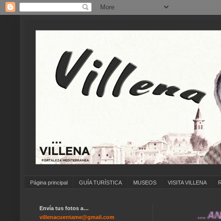
Página principal
GUÍA TURÍSTICA
MUSEOS
VISITA VILLENA
Envía tus fotos a…
... ANÍMATE
villenacuentame@gmail.com