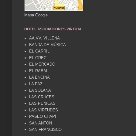
Mapa Google
HOTEL ASOCIACIONES VIRTUAL
AA.VV. VILLENA
BANDA DE MÚSICA
EL CARRIL
EL GREC
EL MERCADO
EL RABAL
LA ENCINA
LA PAZ
LA SOLANA
LAS CRUCES
LAS PEÑICAS
LAS VIRTUDES
PASEO CHAPÍ
SAN ANTÓN
SAN FRANCISCO