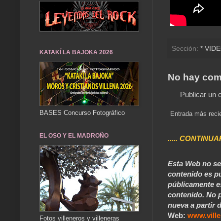
Sección:
* VID
KATAKÍ LA BAJOKA 2026
No hay com
Publicar un 
BASES Concurso Fotográfico
Entrada más reci
EL OSO Y EL MADROÑO
..... CONTINUA
Esta Web no se 
contenido es pú
públicamente e
contenido. No p
nueva a partir d
Web:
www.vill
Fotos villeneros y villeneras