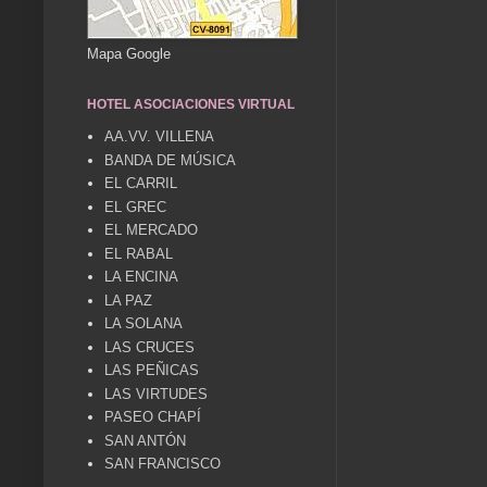
Mapa Google
HOTEL ASOCIACIONES VIRTUAL
AA.VV. VILLENA
BANDA DE MÚSICA
EL CARRIL
EL GREC
EL MERCADO
EL RABAL
LA ENCINA
LA PAZ
LA SOLANA
LAS CRUCES
LAS PEÑICAS
LAS VIRTUDES
PASEO CHAPÍ
SAN ANTÓN
SAN FRANCISCO