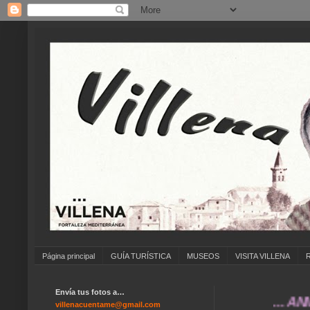
Página principal
GUÍA TURÍSTICA
MUSEOS
VISITA VILLENA
Envía tus fotos a…
... ANÍMATE 
villenacuentame@gmail.com