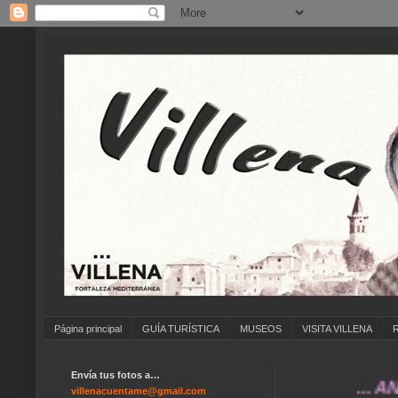
Página principal
GUÍA TURÍSTICA
MUSEOS
VISITA VILLENA
Envía tus fotos a…
... ANÍMATE
villenacuentame@gmail.com