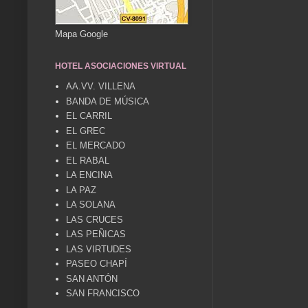
Mapa Google
HOTEL ASOCIACIONES VIRTUAL
AA.VV. VILLENA
BANDA DE MÚSICA
EL CARRIL
EL GREC
EL MERCADO
EL RABAL
LA ENCINA
LA PAZ
LA SOLANA
LAS CRUCES
LAS PEÑICAS
LAS VIRTUDES
PASEO CHAPÍ
SAN ANTÓN
SAN FRANCISCO