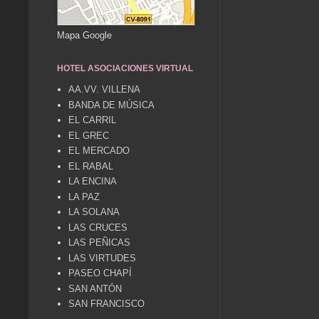
Mapa Google
HOTEL ASOCIACIONES VIRTUAL
AA.VV. VILLENA
BANDA DE MÚSICA
EL CARRIL
EL GREC
EL MERCADO
EL RABAL
LA ENCINA
LA PAZ
LA SOLANA
LAS CRUCES
LAS PEÑICAS
LAS VIRTUDES
PASEO CHAPÍ
SAN ANTÓN
SAN FRANCISCO