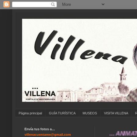
Página principal
GUÍA TURÍSTICA
MUSEOS
VISITA VILLENA
Envía tus fotos a…
... ANÍMATE A E
villenacuentame@gmail.com