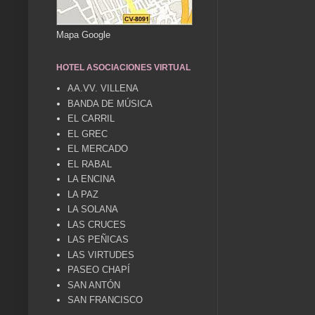
Mapa Google
HOTEL ASOCIACIONES VIRTUAL
AA.VV. VILLENA
BANDA DE MÚSICA
EL CARRIL
EL GREC
EL MERCADO
EL RABAL
LA ENCINA
LA PAZ
LA SOLANA
LAS CRUCES
LAS PEÑICAS
LAS VIRTUDES
PASEO CHAPÍ
SAN ANTÓN
SAN FRANCISCO